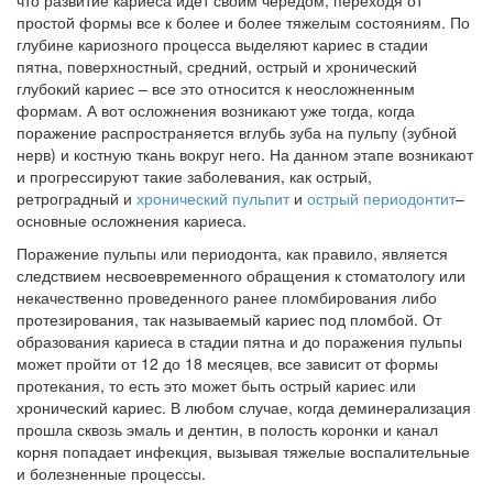
что развитие кариеса идет своим чередом, переходя от
простой формы все к более и более тяжелым состояниям. По
глубине кариозного процесса выделяют кариес в стадии
пятна, поверхностный, средний, острый и хронический
глубокий кариес – все это относится к неосложненным
формам. А вот осложнения возникают уже тогда, когда
поражение распространяется вглубь зуба на пульпу (зубной
нерв) и костную ткань вокруг него. На данном этапе возникают
и прогрессируют такие заболевания, как острый,
ретроградный и
хронический пульпит
и
острый периодонтит
–
основные осложнения кариеса.
Поражение пульпы или периодонта, как правило, является
следствием несвоевременного обращения к стоматологу или
некачественно проведенного ранее пломбирования либо
протезирования, так называемый кариес под пломбой. От
образования кариеса в стадии пятна и до поражения пульпы
может пройти от 12 до 18 месяцев, все зависит от формы
протекания, то есть это может быть острый кариес или
хронический кариес. В любом случае, когда деминерализация
прошла сквозь эмаль и дентин, в полость коронки и канал
корня попадает инфекция, вызывая тяжелые воспалительные
и болезненные процессы.