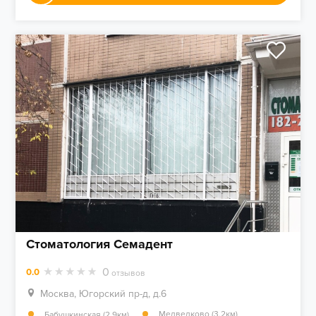
Стоматология Семадент
0
0.0
отзывов
Москва, Югорский пр-д, д.6
,
Медведково (3.2км)
Бабушкинская (2.9км)