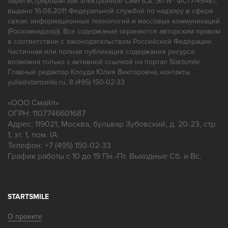
Зарегистрирован как электронное СМИ (Св. Эл № ФС77-45487,
Ремонт зубных протезов
выдано 16.06.2011 Федеральной службой по надзору в сфере
связи, информационных технологий и массовых коммуникаций
(Роскомнадзор)). Все содержание охраняется авторским правом
в соответствии с законодательством Российской Федерации.
Частичная или полная публикация содержания ресурса
возможна только с активной ссылкой на портал Startsmile.
Главный редактор Клоуда Юлия Викторовна, контакты
yulia@startsmile.ru, 8 (495) 150-02-33
«
ООО Смайл
»
ОГРН: 1107746601687
Адрес:
119021
,
Москва
,
бульвар Зубовский, д. 20-23, стр.
1, эт. 1, пом. IA
Телефон:
+7 (495) 150-02-33
График работы с 10 до 19 Пн.-Пт. Выходные Сб. и Вс.
STARTSMILE
О проекте