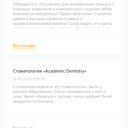
Обращался в эту клинику для исправления прикуса с
помощью элайнеров и комплексного лечения зубов.
Клиника на набережной Тараса Шевченко, 1 приятно
удивила высоким уровнем сервиса и
профессионализмом врачей. Сразу видно, что здесь
работают опытные специалисты. Весь процесс — от
диагностики и планирования до завершения лечения
— был понятным и хорошо организованным. Даже
непростое перелечивание каналов прошло
Все отзывы
комфортно и безболезненно. Рекомендую всем, кто
ценит качество лечения и современный подход!
Стоматология «Academic Dentistry»
15.06.2026 11:50:00
С ребенком ходили в эту стоматологию, были у
доктора Абдулаевой. Очень понравилась и мне и
сыну. Умеет общаться с детьми, очень добрая! Лечит
аккуратно и спокойно