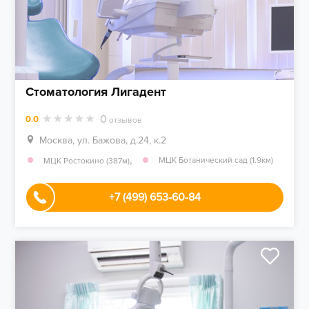
Стоматология Лигадент
0
0.0
отзывов
Москва, ул. Бажова, д.24, к.2
,
МЦК Ботанический сад (1.9км)
МЦК Ростокино (387м)
+7 (499) 653-60-84