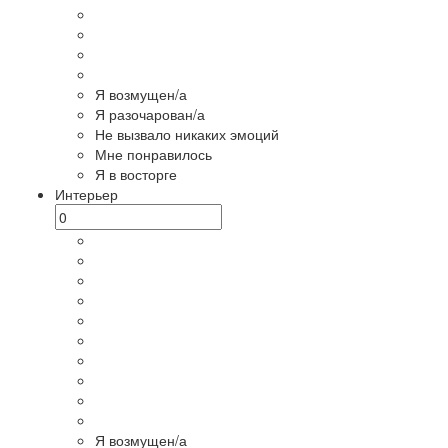
Я возмущен/а
Я разочарован/а
Не вызвало никаких эмоций
Мне понравилось
Я в восторге
Интерьер
Я возмущен/а