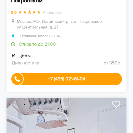
Покровском
4
5.0
отзывов
Москва, МО, Истринский р-н, д. Покровское,
ул.Центральная, д. 27
,
Пятницкое шоссе (21.8км)
Открыто до 21:00
Цены
Диагностика
от 350р.
+7 (495) 021-61-04