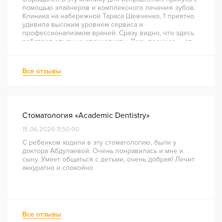
помощью элайнеров и комплексного лечения зубов.
Клиника на набережной Тараса Шевченко, 1 приятно
удивила высоким уровнем сервиса и
профессионализмом врачей. Сразу видно, что здесь
работают опытные специалисты. Весь процесс — от
диагностики и планирования до завершения лечения
— был понятным и хорошо организованным. Даже
непростое перелечивание каналов прошло
Все отзывы
комфортно и безболезненно. Рекомендую всем, кто
ценит качество лечения и современный подход!
Стоматология «Academic Dentistry»
15.06.2026 11:50:00
С ребенком ходили в эту стоматологию, были у
доктора Абдулаевой. Очень понравилась и мне и
сыну. Умеет общаться с детьми, очень добрая! Лечит
аккуратно и спокойно
Все отзывы