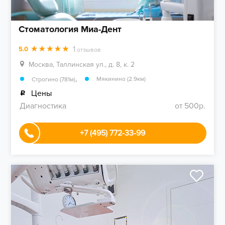
Стоматология Миа-Дент
1
5.0
отзывов
Москва, Таллинская ул., д. 8, к. 2
,
Мякинино (2.9км)
Строгино (781м)
Цены
Диагностика
от 500р.
+7 (495) 772-33-99