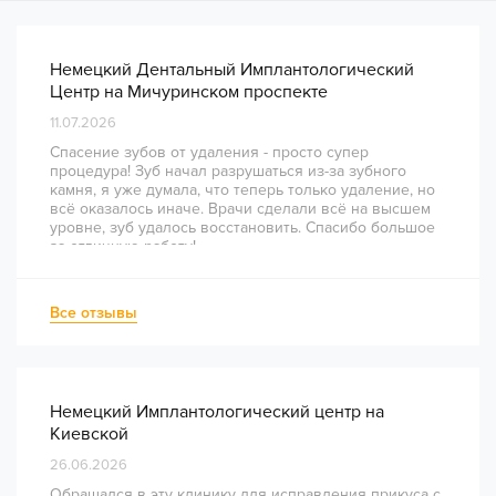
Немецкий Дентальный Имплантологический
Центр на Мичуринском проспекте
11.07.2026
Спасение зубов от удаления - просто супер
процедура! Зуб начал разрушаться из-за зубного
камня, я уже думала, что теперь только удаление, но
всё оказалось иначе. Врачи сделали всё на высшем
уровне, зуб удалось восстановить. Спасибо большое
за отличную работу!
Все отзывы
Немецкий Имплантологический центр на
Киевской
26.06.2026
Обращался в эту клинику для исправления прикуса с