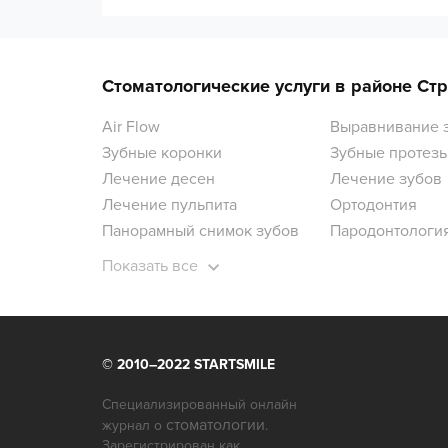
Стоматологические услуги в районе Ст
Air Flow
Выравнивание 
Зубные коронки
Зубные протез
Лечение десен
Лечение зубов
Лечение пульпита
Ортодонтия
Панорамный снимок зубов
Пародонтологи
Показать все
© 2010–2022 STARTSMILE
Специализированный онлайн
стоматологии
журнал о
.
Зарегистрирован как