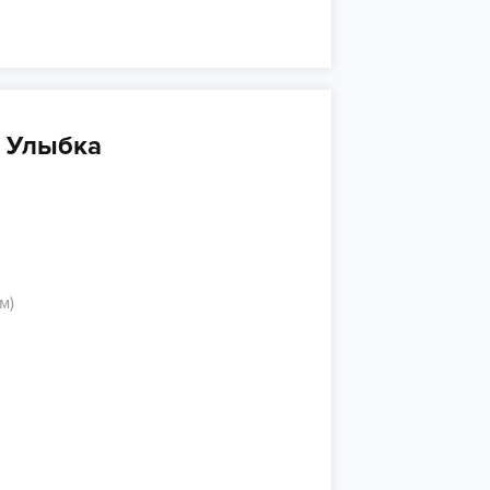
 Улыбка
м)