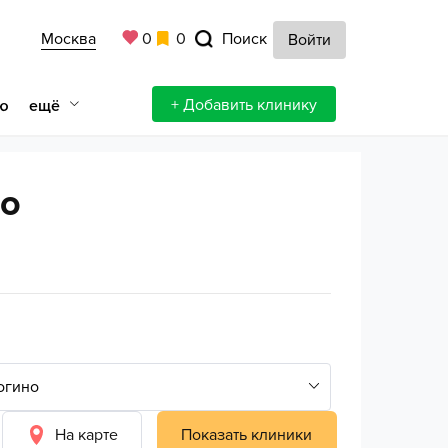
Москва
0
0
Поиск
Войти
+ Добавить клинику
ещё
ю
но
На карте
Показать клиники