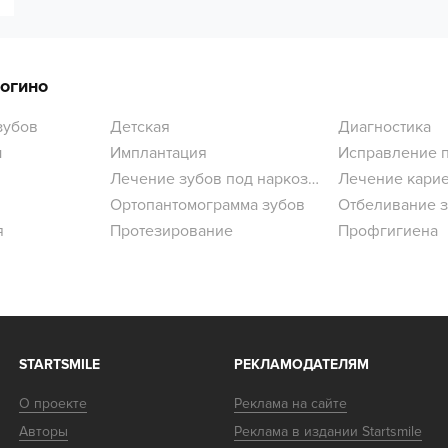
Даже непростое перелечивание каналов
прошло комфортно и безболезненно.
Рекомендую всем, кто ценит качество
лечения и современный подход!
рогино
зубов
Детская
Диагностика
ы
Имплантация
Исправление 
Лечение зубов под наркозом
Лечение кари
Ортопантомограмма зубов
Отбеливание 
я
Протезирование
Профгигиена
STARTSMILE
РЕКЛАМОДАТЕЛЯМ
О проекте
Реклама на сайте
Авторы
Реклама в издании Startsmile