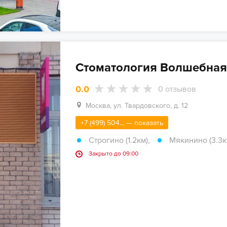
Стоматология Волшебная
0.0
0
отзывов
Москва, ул. Твардовского, д. 12
+7 (499) 504... — показать
Строгино (1.2км)
,
Мякинино (3.3к
Закрыто до 09:00