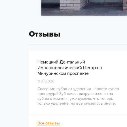
Отзывы
Немецкий Дентальный
Имплантологический Центр на
Мичуринском проспекте
11.07.2026
Спасение зубов от удаления - просто супер
процедура! Зуб начал разрушаться из-за
зубного камня, я уже думала, что теперь
только удаление, но всё оказалось иначе.
Врачи сделали всё на высшем уровне, зуб
удалось восстановить. Спасибо большое за
отличную работу!
Все отзывы