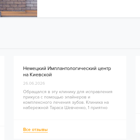
Немецкий Имплантологический центр
на Киевской
26.06.2026
Обращался в эту клинику для исправления
прикуса с помощью элайнеров и
комплексного лечения зубов. Клиника на
набережной Тараса Шевченко, 1 приятно
удивила высоким уровнем сервиса и
профессионализмом врачей. Сразу видно,
что здесь работают опытные специалисты.
Весь процесс — от диагностики и
Все отзывы
планирования до завершения лечения —
был понятным и хорошо организованным.