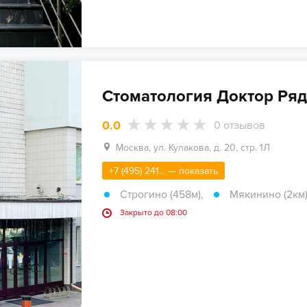
Стоматология Доктор Ряд
0.0
0
отзывов
Москва, ул. Кулакова, д. 20, стр. 1Л
+7 (495) 241... — показать
Строгино (458м)
,
Мякинино (2км
Закрыто до 08:00