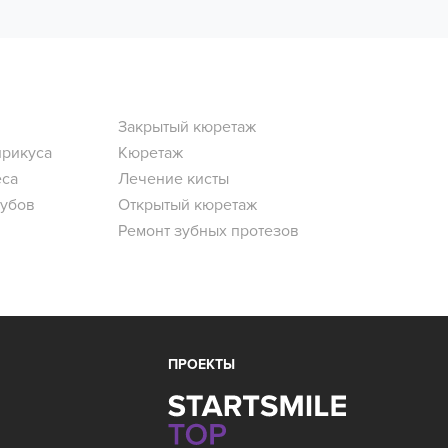
Закрытый кюретаж
прикуса
Кюретаж
еса
Лечение кисты
зубов
Открытый кюретаж
Ремонт зубных протезов
ПРОЕКТЫ