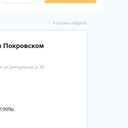
5 клиник найдено
в Покровском
, ул.Центральная, д. 27
 1 000р.