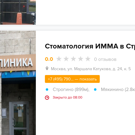
Стоматология ИММА в Ст
0.0
0
отзывов
Москва, ул. Маршала Катукова, д. 24, к. 5
+7 (495) 790... — показать
Строгино (899м)
,
Мякинино (2.8к
Закрыто до 08:00