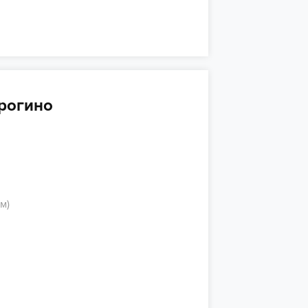
рогино
м)