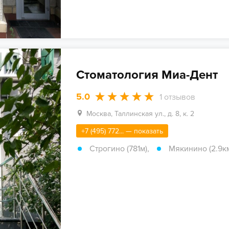
Стоматология Миа-Дент
5.0
1
отзывов
Москва, Таллинская ул., д. 8, к. 2
+7 (495) 772... — показать
Строгино (781м)
,
Мякинино (2.9к