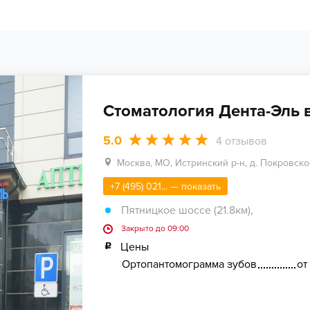
Стоматология Дента-Эль 
5.0
4
отзывов
Москва, МО, Истринский р-н, д. Покровское
+7 (495) 021... — показать
Пятницкое шоссе (21.8км)
,
Закрыто до 09:00
Цены
Ортопантомограмма зубов
от