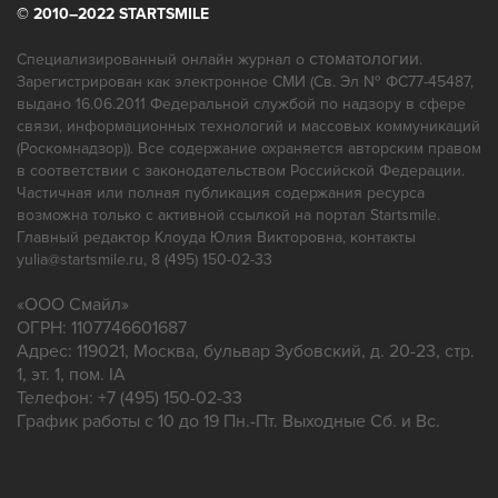
© 2010–2022 STARTSMILE
Панорамный снимок зубов
Пародонтология
Протезирование
Профгигиена
стоматологии
Специализированный онлайн журнал о
.
Зарегистрирован как электронное СМИ (Св. Эл № ФС77-45487,
Ремонт зубных протезов
выдано 16.06.2011 Федеральной службой по надзору в сфере
связи, информационных технологий и массовых коммуникаций
(Роскомнадзор)). Все содержание охраняется авторским правом
в соответствии с законодательством Российской Федерации.
Частичная или полная публикация содержания ресурса
возможна только с активной ссылкой на портал Startsmile.
Главный редактор Клоуда Юлия Викторовна, контакты
yulia@startsmile.ru, 8 (495) 150-02-33
«
ООО Смайл
»
ОГРН: 1107746601687
Адрес:
119021
,
Москва
,
бульвар Зубовский, д. 20-23, стр.
1, эт. 1, пом. IA
Телефон:
+7 (495) 150-02-33
График работы с 10 до 19 Пн.-Пт. Выходные Сб. и Вс.