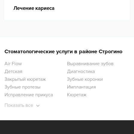
Лечение кариеса
Стоматологические услуги в районе Строгино
Air Flow
Выравнивание зубов
Детская
Диагностика
Закрытый кюретаж
Зубные коронки
Зубные протезы
Имплантация
Исправление прикуса
Кюретаж
Лечение десен
Лечение зубов
Показать все
Лечение зубов под наркозом
Лечение кариеса
Лечение кисты
Лечение пульпита
Ортодонтия
Ортопантомограмма зубов
Отбеливание зубов
Открытый кюретаж