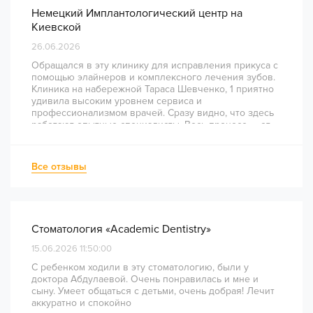
Немецкий Имплантологический центр на
Киевской
26.06.2026
Обращался в эту клинику для исправления прикуса с
помощью элайнеров и комплексного лечения зубов.
Клиника на набережной Тараса Шевченко, 1 приятно
удивила высоким уровнем сервиса и
профессионализмом врачей. Сразу видно, что здесь
работают опытные специалисты. Весь процесс — от
диагностики и планирования до завершения лечения
— был понятным и хорошо организованным. Даже
непростое перелечивание каналов прошло
Все отзывы
комфортно и безболезненно. Рекомендую всем, кто
ценит качество лечения и современный подход!
Стоматология «Academic Dentistry»
15.06.2026 11:50:00
С ребенком ходили в эту стоматологию, были у
доктора Абдулаевой. Очень понравилась и мне и
сыну. Умеет общаться с детьми, очень добрая! Лечит
аккуратно и спокойно