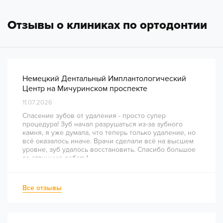
Отзывы о клиниках по ортодонтии
Немецкий Дентальный Имплантологический
Центр на Мичуринском проспекте
11.07.2026
Спасение зубов от удаления - просто супер
процедура! Зуб начал разрушаться из-за зубного
камня, я уже думала, что теперь только удаление, но
всё оказалось иначе. Врачи сделали всё на высшем
уровне, зуб удалось восстановить. Спасибо большое
за отличную работу!
Все отзывы