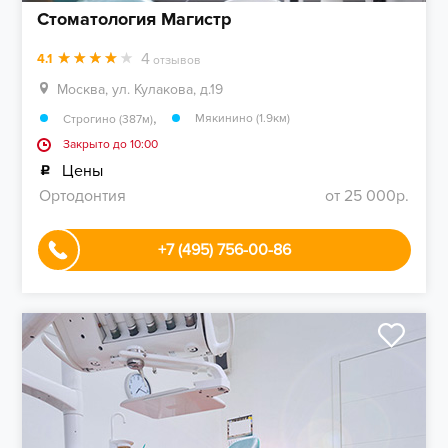
Стоматология Магистр
4
4.1
отзывов
Москва, ул. Кулакова, д.19
,
Мякинино (1.9км)
Строгино (387м)
Закрыто до 10:00
Цены
Ортодонтия
от 25 000р.
+7 (495) 756-00-86