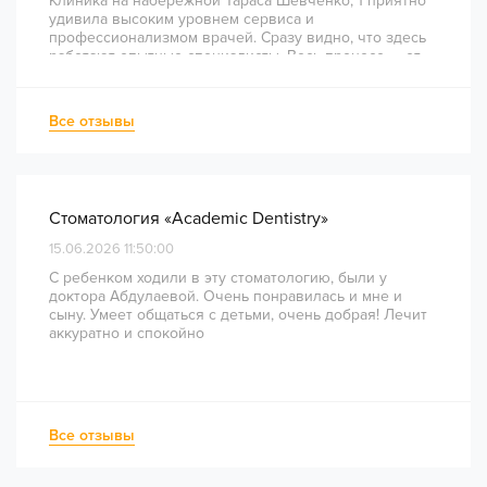
Клиника на набережной Тараса Шевченко, 1 приятно
удивила высоким уровнем сервиса и
профессионализмом врачей. Сразу видно, что здесь
работают опытные специалисты. Весь процесс — от
диагностики и планирования до завершения лечения
— был понятным и хорошо организованным. Даже
непростое перелечивание каналов прошло
Все отзывы
комфортно и безболезненно. Рекомендую всем, кто
ценит качество лечения и современный подход!
Стоматология «Academic Dentistry»
15.06.2026 11:50:00
С ребенком ходили в эту стоматологию, были у
доктора Абдулаевой. Очень понравилась и мне и
сыну. Умеет общаться с детьми, очень добрая! Лечит
аккуратно и спокойно
Все отзывы