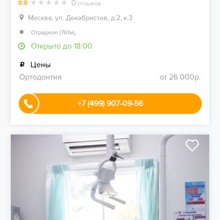
0
0.0
отзывов
Москва, ул. Декабристов, д.2, к.3
,
Отрадное (761м)
Открыто до 18:00
Цены
Ортодонтия
от 26 000р.
+7 (499) 907-09-56