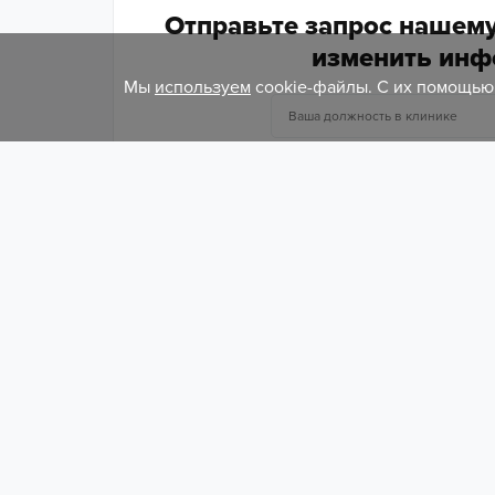
Отправьте запрос нашему
изменить инф
Мы
используем
cookie-файлы. С их помощью 
Цены на услуги
Диагностика
Имплантация
[смотреть все цены]
Лечение зубов
[смотреть все цены]
Ортодонтия
Протезирование
[смотреть все цены]
Профгигиена