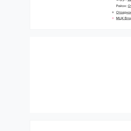
Район:
О
Отрадно
МЦК Вла