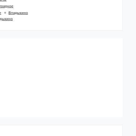
традное
е
Владыкино
дыкино