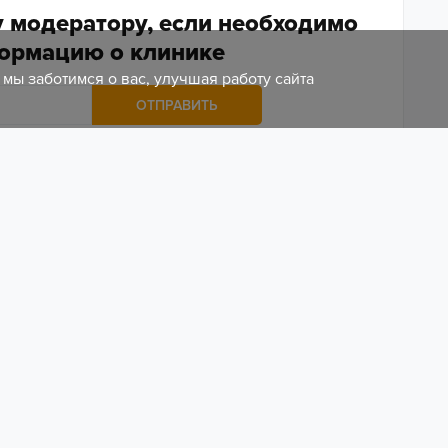
 модератору, если необходимо
ормацию о клинике
мы заботимся о вас, улучшая работу сайта
ОТПРАВИТЬ
Прайс-лист обновлен 21.02.2022
от 400 р.
от 28 500 р.
от 3 300 р.
от 20 000 р.
от 12 000 р.
от 5 400 р.