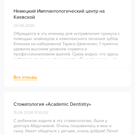
Немецкий Имплантологический центр на
Киевской
26.06.2026
Обращался в эту клинику для исправления прикуса с
помощью элайнеров и комплексного лечения зубов.
Клиника на набережной Тараса Шевченко, 1 приятно
удивила высоким уровнем сервиса и
профессионализмом врачей. Сразу видно, что здесь
работают опытные специалисты. Весь процесс — от
диагностики и планирования до завершения лечения
— был понятным и хорошо организованным. Даже
непростое перелечивание каналов прошло
Все отзывы
комфортно и безболезненно. Рекомендую всем, кто
ценит качество лечения и современный подход!
Стоматология «Academic Dentistry»
15.06.2026 11:50:00
С ребенком ходили в эту стоматологию, были у
доктора Абдулаевой. Очень понравилась и мне и
сыну. Умеет общаться с детьми, очень добрая! Лечит