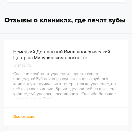
Отзывы о клиниках, где лечат зубы
Немецкий Дентальный Имплантологический
Центр на Мичуринском проспекте
11.07.2026
Спасение зубов от удаления - просто супер
процедура! Зуб начал разрушаться из-за зубного
камня, я уже думала, что теперь только удаление, но
всё оказалось иначе. Врачи сделали всё на высшем
уровне, зуб удалось восстановить. Спасибо большое
за отличную работу!
Все отзывы