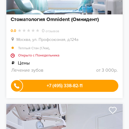
Стоматология Omnident (Омнидент)
0
0.0
отзывов
Москва, ул. Профсоюзная, д.124а
,
Теплый Стан (1.7км)
Открыто c Понедельника
Цены
Лечение зубов
от 3 000р.
+7 (495) 338-82-11