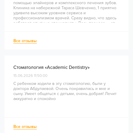
помощью элайнеров и комплексного лечения зубов.
Клиника на набережной Тараса Шевченко, 1 приятно
удивила высоким уровнем сервиса и
профессионализмом врачей. Сразу видно, что здесь
работают опытные специалисты. Весь процесс — от
диагностики и планирования до завершения лечения
— был понятным и хорошо организованным. Даже
непростое перелечивание каналов прошло
Все отзывы
комфортно и безболезненно. Рекомендую всем, кто
ценит качество лечения и современный подход!
Стоматология «Academic Dentistry»
15.06.2026 11:50:00
С ребенком ходили в эту стоматологию, были у
доктора Абдулаевой. Очень понравилась и мне и
сыну. Умеет общаться с детьми, очень добрая! Лечит
аккуратно и спокойно
Все отзывы