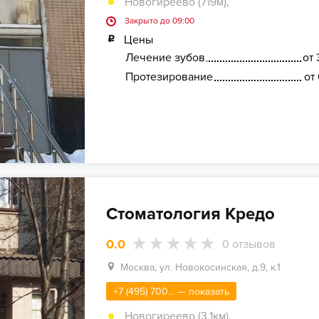
Новогиреево (719м)
,
Закрыто до 09:00
Цены
Лечение зубов
от 
Протезирование
от
Стоматология Кредо
0.0
0
отзывов
Москва, ул. Новокосинская, д.9, к.1
+7 (495) 700... — показать
Новогиреево (3.1км)
,