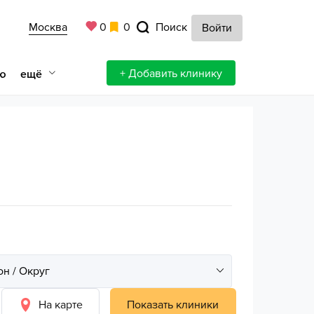
Москва
0
0
Поиск
Войти
+ Добавить клинику
ещё
ю
На карте
Показать клиники