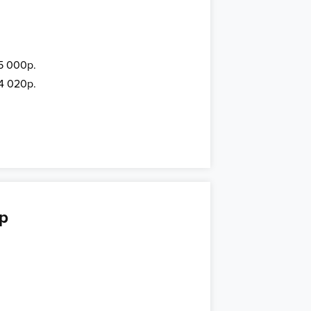
5 000р.
14 020р.
р