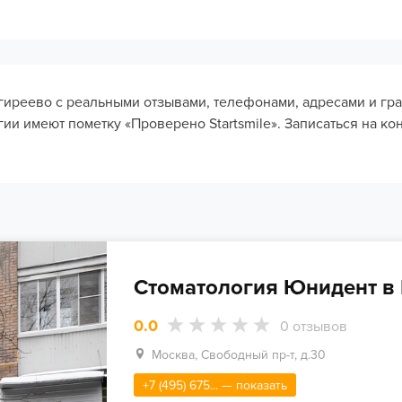
гиреево с реальными отзывами, телефонами, адресами и гр
и имеют пометку «Проверено Startsmile». Записаться на ко
Стоматология Юнидент в
0.0
0
отзывов
Москва, Свободный пр-т, д.30
+7 (495) 675... — показать