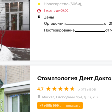
Новогиреево (606м)
,
Закрыто до 09:00
Цены
Ортодонтия
от 2
Протезирование
от 
Стоматология Дент Докто
4.7
5
отзывов
Москва, Свободный пр-т, д. 37, к. 2
+7 (495) 999... — показать