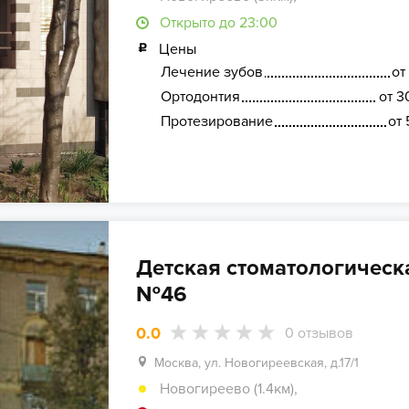
Открыто до 23:00
Цены
Лечение зубов
от
Ортодонтия
от 3
Протезирование
от 
Детская стоматологическ
№46
0.0
0
отзывов
Москва, ул. Новогиреевская, д.17/1
Новогиреево (1.4км)
,