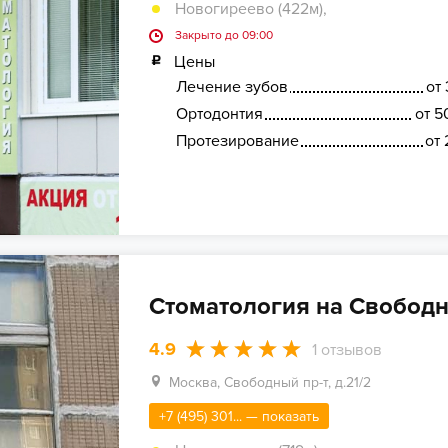
Новогиреево (422м)
,
Закрыто до 09:00
Цены
Лечение зубов
от 
Ортодонтия
от 5
Протезирование
от 
Стоматология на Свобод
4.9
1
отзывов
Москва, Свободный пр-т, д.21/2
+7 (495) 301... — показать