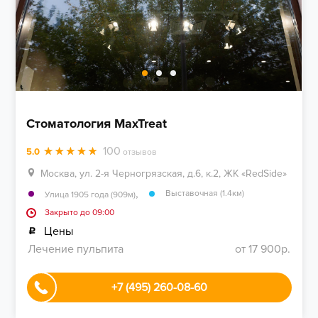
Стоматология MaxTreat
100
5.0
отзывов
Москва, ул. 2-я Черногрязская, д.6, к.2, ЖК «RedSide»
,
Выставочная (1.4км)
Улица 1905 года (909м)
Закрыто до 09:00
Цены
Лечение пульпита
от 17 900р.
+7 (495) 260-08-60