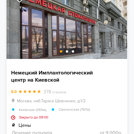
Немецкий Имплантологический
центр на Киевской
378
5.0
отзывов
Москва, наб.Тараса Шевченко, д.1/2
,
Смоленская (767м)
Киевская (365м)
Закрыто до 09:00
Цены
Лечение пульпита
от 9 000р.