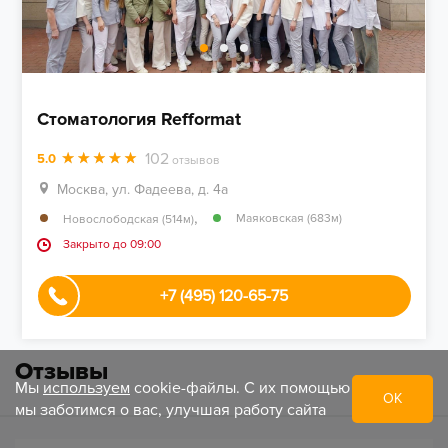
Стоматология Refformat
102
5.0
отзывов
Москва, ул. Фадеева, д. 4а
,
Маяковская (683м)
Новослободская (514м)
Закрыто до 09:00
+7 (495) 120-65-75
Отзывы
Мы
используем
cookie-файлы. С их помощью
ОК
мы заботимся о вас, улучшая работу сайта