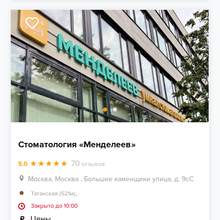
Стоматология «Менделеев»
70
5.0
отзывов
Москва, Москва , Большие каменщики улица, д. 9cС
,
Таганская (521м)
Закрыто до 10:00
Цены