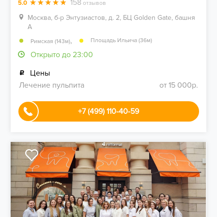
158
5.0
отзывов
Москва, б-р Энтузиастов, д. 2, БЦ Golden Gate, башня
А
,
Площадь Ильича (36м)
Римская (143м)
Открыто до 23:00
Цены
Лечение пульпита
от 15 000р.
+7 (499) 110-40-59