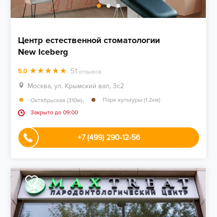
Центр естественной стоматологии
New Iceberg
51
5.0
отзывов
Москва, ул. Крымский вал, 3с2
,
Парк культуры (1.2км)
Октябрьская (310м)
Закрыто до 09:00
+7 (499) 290-12-56