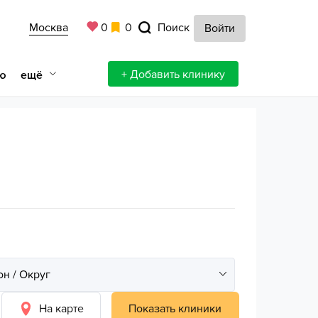
Москва
0
0
Поиск
Войти
+ Добавить клинику
ещё
ю
На карте
Показать клиники