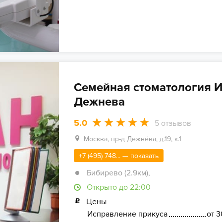
Семейная стоматология 
Дежнева
5.0
5
отзывов
Москва, пр-д Дежнёва, д.19, к.1
+7 (495) 748... — показать
Бибирево (2.9км)
,
Открыто до 22:00
Цены
Исправление прикуса
от 3