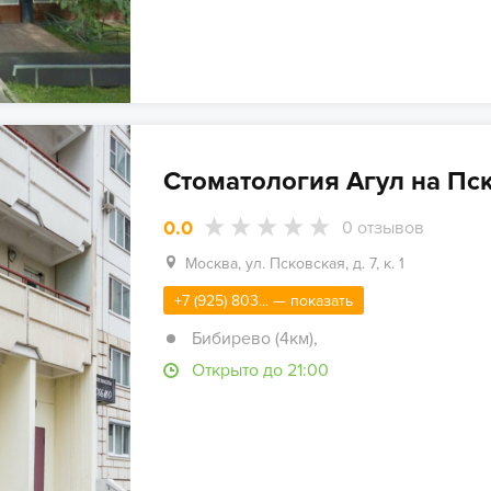
Стоматология Агул на Пс
0.0
0
отзывов
Москва, ул. Псковская, д. 7, к. 1
+7 (925) 803... — показать
Бибирево (4км)
,
Открыто до 21:00