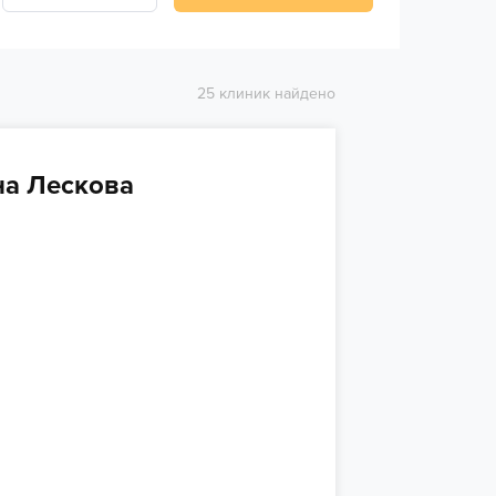
25 клиник найдено
на Лескова