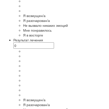
Я возмущен/а
Я разочарован/а
Не вызвало никаких эмоций
Мне понравилось
Я в восторге
Результат лечения
Я возмущен/а
Я разочарован/а