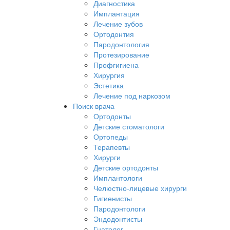
Диагностика
Имплантация
Лечение зубов
Ортодонтия
Пародонтология
Протезирование
Профгигиена
Хирургия
Эстетика
Лечение под наркозом
Поиск врача
Ортодонты
Детские стоматологи
Ортопеды
Терапевты
Хирурги
Детские ортодонты
Имплантологи
Челюстно-лицевые хирурги
Гигиенисты
Пародонтологи
Эндодонтисты
Гнатолог