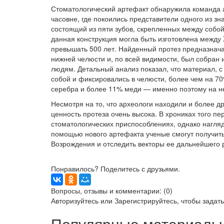
Стоматологический артефакт обнаружила команда ар
часовне, где покоились представители одного из зн
состоящий из пяти зубов, скрепленных между собой
данная конструкция могла быть изготовлена между X
превышать 500 лет. Найденный протез предназнача
нижней челюсти и, по всей видимости, был собран 
людям. Детальный анализ показал, что материал, 
собой и фиксировались в челюсти, более чем на 70
серебра и более 11% меди — именно поэтому на н
Несмотря на то, что археологи находили и более д
ценность протеза очень высока. В хрониках того п
стоматологических приспособлениях, однако нагляд
помощью нового артефакта ученые смогут получит
Возрождения и отследить векторы ее дальнейшего 
Понравилось? Поделитесь с друзьями.
Вопросы, отзывы и комментарии: (0)
Авторизуйтесь
или
Зарегистрируйтесь
, чтобы задат
Популярные материалы