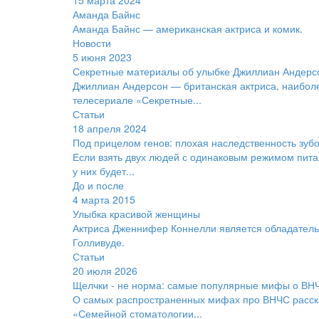
15 марта 2024
Аманда Байнс
Аманда Байнс — американская актриса и комик.
Новости
5 июня 2023
Секретные материалы об улыбке Джиллиан Андерс
Джиллиан Андерсон — британская актриса, наиболе
телесериале «Секретные...
Статьи
18 апреля 2024
Под прицелом генов: плохая наследственность зуб
Если взять двух людей с одинаковым режимом питан
у них будет...
До и после
4 марта 2015
Улыбка красивой женщины
Актриса Дженнифер Коннелли является обладатель
Голливуде.
Статьи
20 июля 2026
Щелчки - не норма: самые популярные мифы о ВН
О самых распространенных мифах про ВНЧС расска
«Семейной стоматологии...