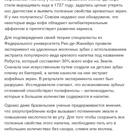
стали выращивать еще в 1727 году, задались целью утереть
нос дантистам и выявить полезные свойства ароматных зерен.
И у них получилось! Совсем недавно они обнаружили, что
некоторые виды кофе обладают антибактериальным
эффектом и препятствуют развитию кариеса.
Для подтверждения своей теории специалисты из
Федерального университета Рио-де-Жанейро провели
эксперимент на удаленных молочных зубах с использованием
экстракта популярного вида крепкого напитка под названием
Робуста, который составляет 30% всего кофе на Земле.
Сначала они искусственным путем создали на детских зубах
пленку из бактерий, а затем нанесли на нее экстракт
кофейных зерен. В результате эксперимента налет был
разрушен. Исследователи считают, что исчезновению зубных
отложений способствуют полифенолы – антиоксиданты,
которые в большом количестве содержатся в напитке.
Однако даже бразильские ученые придерживаются мнения,
что злоупотребление кофе вызывает потемнение эмали и
повышение кислотности во рту. Для того чтобы сохранить все
полезные свойства этого напитка, необходимо пить его в
небольших количествах без сахара, сливок или молока.