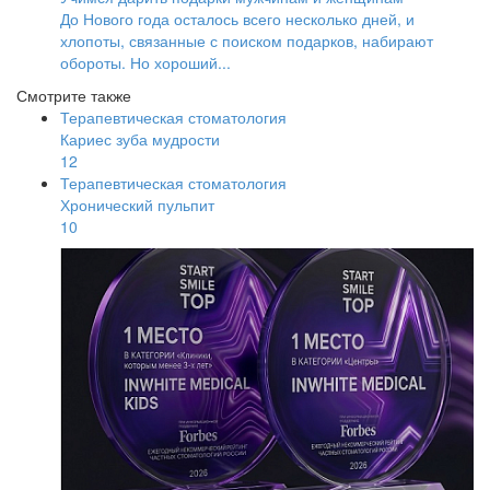
До Нового года осталось всего несколько дней, и
хлопоты, связанные с поиском подарков, набирают
обороты. Но хороший...
Смотрите также
Терапевтическая стоматология
Кариес зуба мудрости
12
Терапевтическая стоматология
Хронический пульпит
10