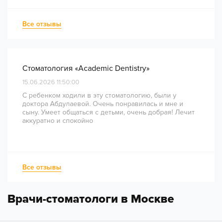
диагностики и планирования до завершения лечения
— был понятным и хорошо организованным. Даже
непростое перелечивание каналов прошло
Все отзывы
комфортно и безболезненно. Рекомендую всем, кто
ценит качество лечения и современный подход!
Стоматология «Academic Dentistry»
15.06.2026 11:50:00
С ребенком ходили в эту стоматологию, были у
доктора Абдулаевой. Очень понравилась и мне и
сыну. Умеет общаться с детьми, очень добрая! Лечит
аккуратно и спокойно
Все отзывы
Врачи-стоматологи в Москве