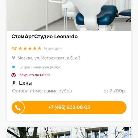
СтомАртСтудио Leonardo
5
4.7
отзывов
Москва, ул. Истринская, д.8, к.3
,
Багратионовская (4.2км)
Закрыто до 08:00
Цены
Ортопантомограмма зубов
от 2 700р.
+7 (495) 602-08-02