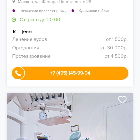
Москва, ул. Федора Полетаева, д.28
,
Кузьминки (1.2км)
Рязанский проспект (1.1км)
Открыто до 20:00
Цены
Лечение зубов
от 1 500р.
Ортодонтия
от 30 000р.
Протезирование
от 4 500р.
+7 (495) 145-99-04