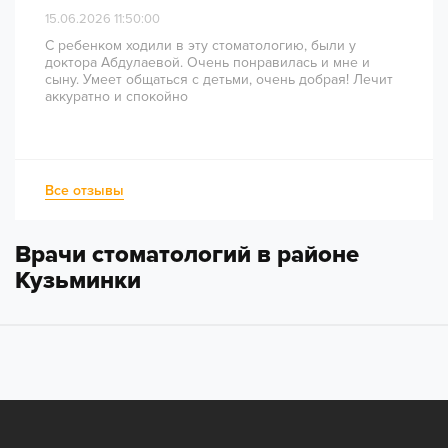
15.06.2026 11:50:00
С ребенком ходили в эту стоматологию, были у
доктора Абдулаевой. Очень понравилась и мне и
сыну. Умеет общаться с детьми, очень добрая! Лечит
аккуратно и спокойно
Все отзывы
Врачи стоматологий в районе
Кузьминки