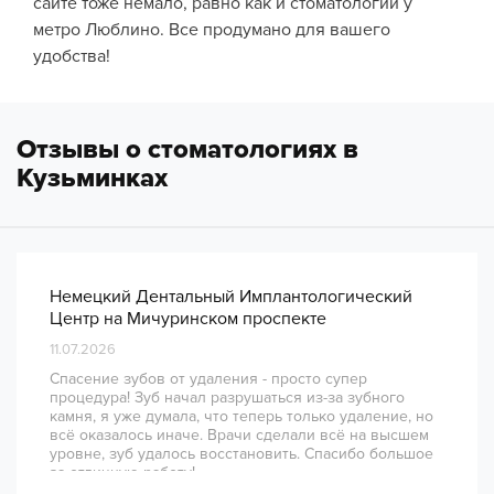
сайте тоже немало, равно как и
стоматологий у
метро Люблино
. Все продумано для вашего
удобства!
Отзывы о стоматологиях в
Кузьминках
Немецкий Дентальный Имплантологический
Центр на Мичуринском проспекте
11.07.2026
Спасение зубов от удаления - просто супер
процедура! Зуб начал разрушаться из-за зубного
камня, я уже думала, что теперь только удаление, но
всё оказалось иначе. Врачи сделали всё на высшем
уровне, зуб удалось восстановить. Спасибо большое
за отличную работу!