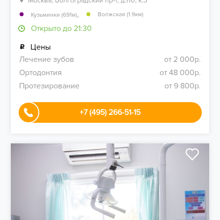
Москва, Волгоградский пр-т, д.110, к.3
,
Волжская (1.9км)
Кузьминки (691м)
Открыто до 21:30
Цены
Лечение зубов
от 2 000р.
Ортодонтия
от 48 000р.
Протезирование
от 9 800р.
+7 (495) 266-51-15