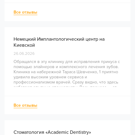
Все отзывы
Немецкий Имплантологический центр на
Киевской
26.06.2026
Обращался в эту клинику для исправления прикуса с
помощью элайнеров и комплексного лечения зубов.
Клиника на набережной Тараса Шевченко, 1 приятно
удивила высоким уровнем сервиса и
профессионализмом врачей. Сразу видно, что здесь
работают опытные специалисты. Весь процесс — от
диагностики и планирования до завершения лечения
— был понятным и хорошо организованным. Даже
непростое перелечивание каналов прошло
Все отзывы
комфортно и безболезненно. Рекомендую всем, кто
ценит качество лечения и современный подход!
Стоматология «Academic Dentistry»