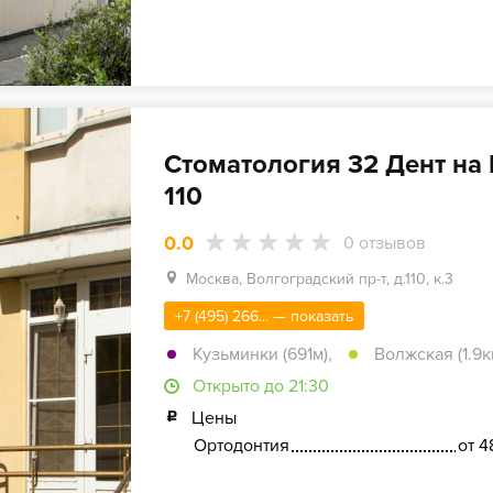
Стоматология 32 Дент на
110
0.0
0
отзывов
Москва, Волгоградский пр-т, д.110, к.3
+7 (495) 266... — показать
Кузьминки (691м)
,
Волжская (1.9к
Открыто до 21:30
Цены
Ортодонтия
от 4