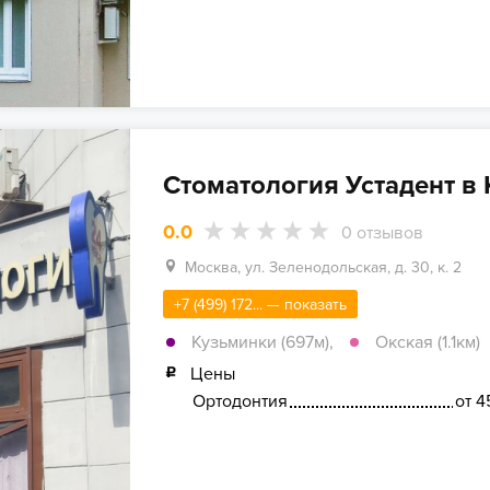
Стоматология Устадент в
0.0
0
отзывов
Москва, ул. Зеленодольская, д. 30, к. 2
+7 (499) 172... — показать
Кузьминки (697м)
,
Окская (1.1км)
Цены
Ортодонтия
от 4