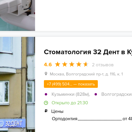
Стоматология 32 Дент в 
4.6
2
отзывов
Москва, Волгоградский пр-т, д. 116, к. 1
+7 (499) 504... — показать
Кузьминки (828м)
,
Волгоградский
Открыто до 21:30
Цены
Ортодонтия
от 4