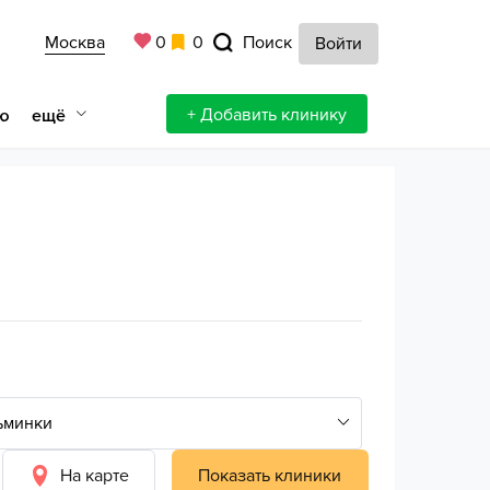
Москва
0
0
Поиск
Войти
+ Добавить клинику
ещё
ю
На карте
Показать клиники