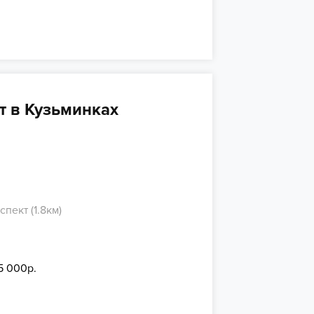
 в Кузьминках
пект (1.8км)
15 000р.