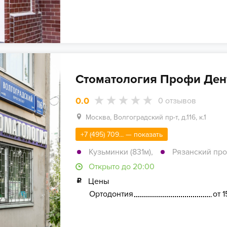
Стоматология Профи Дент
0.0
0
отзывов
Москва, Волгоградский пр-т, д.116, к.1
+7 (495) 709... — показать
Кузьминки (831м)
,
Рязанский прос
Открыто до 20:00
Цены
Ортодонтия
от 