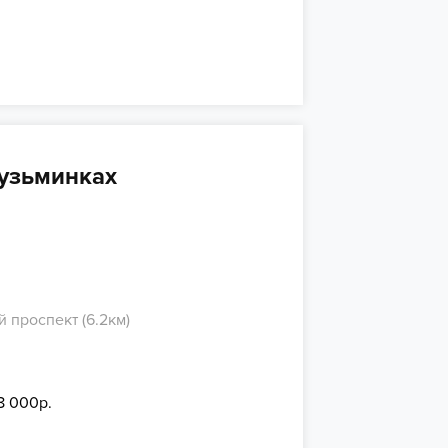
Кузьминках
 проспект (6.2км)
8 000р.