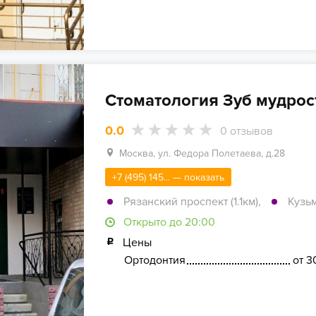
Стоматология Зуб мудрос
0.0
0
отзывов
Москва, ул. Федора Полетаева, д.28
+7 (495) 145... — показать
Рязанский проспект (1.1км)
,
Кузьм
Открыто до 20:00
Цены
Ортодонтия
от 3