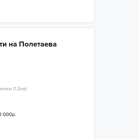
ти на Полетаева
инки (1.2км)
0 000р.