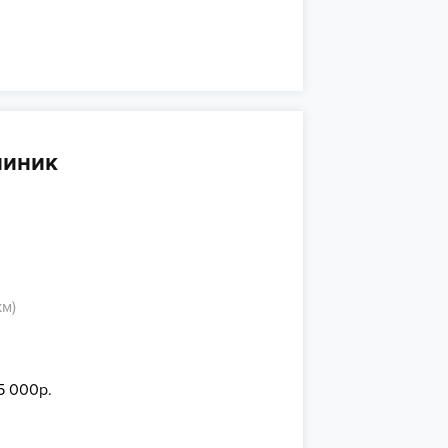
линик
км)
5 000р.