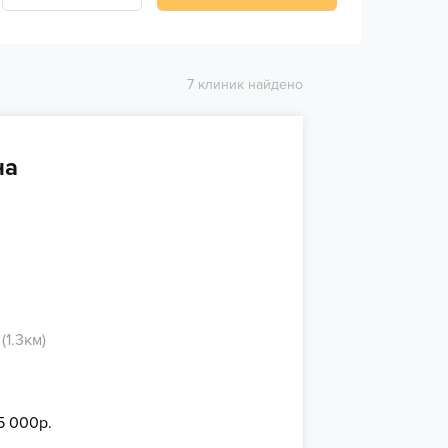
7 клиник найдено
на
(1.3км)
15 000р.