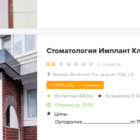
Стоматология Имплант К
0.0
0
отзывов
Москва, Волжский б-р, квартал 113А, к.9
+7 (495) 260... — показать
Волжская (482м)
,
Кузьминки (1.3
Открыто до 21:00
Цены
Ортодонтия
от 7