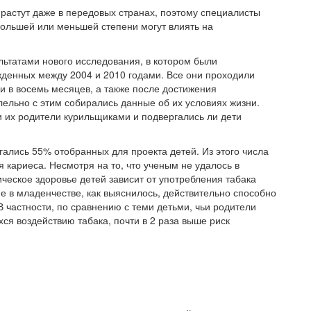
д растут даже в передовых странах, поэтому специалисты
большей или меньшей степени могут влиять на
льтатами нового исследования, в котором были
денных между 2004 и 2010 годами. Все они проходили
и в восемь месяцев, а также после достижения
лельно с этим собирались данные об их условиях жизни.
и их родители курильщиками и подвергались ли дети
ались 55% отобранных для проекта детей. Из этого числа
 кариеса. Несмотря на то, что ученым не удалось в
ическое здоровье детей зависит от употребления табака
е в младенчестве, как выяснилось, действительно способно
В частности, по сравнению с теми детьми, чьи родители
ся воздействию табака, почти в 2 раза выше риск