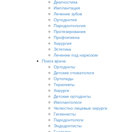
Диагностика
Имплантация
Лечение зубов
Ортодонтия
Пародонтология
Протезирование
Профгигиена
Хирургия
Эстетика
Лечение под наркозом
Поиск врача
Ортодонты
Детские стоматологи
Ортопеды
Терапевты
Хирурги
Детские ортодонты
Имплантологи
Челюстно-лицевые хирурги
Гигиенисты
Пародонтологи
Эндодонтисты
Гнатолог