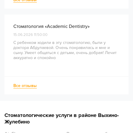
комфортно и безболезненно. Рекомендую всем, кто
ценит качество лечения и современный подход!
Стоматология «Academic Dentistry»
15.06.2026 11:50:00
С ребенком ходили в эту стоматологию, были у
доктора Абдулаевой. Очень понравилась и мне и
сыну. Умеет общаться с детьми, очень добрая! Лечит
аккуратно и спокойно
Все отзывы
Стоматологические услуги в районе Выхино-
Жулебино