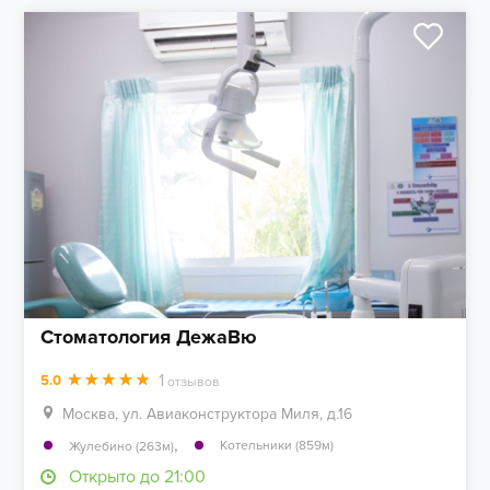
Стоматология ДежаВю
1
5.0
отзывов
Москва, ул. Авиаконструктора Миля, д.16
,
Котельники (859м)
Жулебино (263м)
Открыто до 21:00