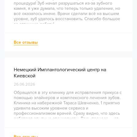
процедура! Зуб начал разрушаться из-за зубного
камня, я уже думала, что теперь только удаление, но
всё оказалось иначе. Врачи сделали всё на высшем
уровне, зуб удалось восстановить. Спасибо большое
за отличную работу!
Все отзывы
Немецкий Имплантологический центр на
Киевской
26.06.2026
Обращался в эту клинику для исправления прикуса с
помощью элайнеров и комплексного лечения зубов.
Клиника на набережной Тараса Шевченко, 1 приятно
удивила высоким уровнем сервиса и
профессионализмом врачей. Сразу видно, что здесь
работают опытные специалисты. Весь процесс — от
диагностики и планирования до завершения лечения
— был понятным и хорошо организованным. Даже
непростое перелечивание каналов прошло
Все отзывы