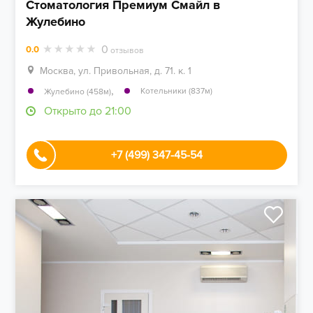
Стоматология Премиум Смайл в
Жулебино
0
0.0
отзывов
Москва, ул. Привольная, д. 71. к. 1
,
Котельники (837м)
Жулебино (458м)
Открыто до 21:00
+7 (499) 347-45-54