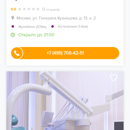
0
0.0
отзывов
Москва, ул. Генерала Кузнецова, д. 13, к. 2
,
Котельники (1.6км)
Жулебино (574м)
Открыто до 21:00
+7 (495) 706-42-51