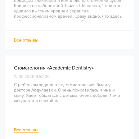
помощью элайнеров и комплексного лечения зубов.
Клиника на набережной Тараса Шевченко, 1 приятно
удивила высоким уровнем сервиса и
профессионализмом врачей. Сразу видно, что здесь
работают опытные специалисты. Весь процесс — от
диагностики и планирования до завершения лечения
— был понятным и хорошо организованным. Даже
непростое перелечивание каналов прошло
Все отзывы
комфортно и безболезненно. Рекомендую всем, кто
ценит качество лечения и современный подход!
Стоматология «Academic Dentistry»
15.06.2026 11:50:00
С ребенком ходили в эту стоматологию, были у
доктора Абдулаевой. Очень понравилась и мне и
сыну. Умеет общаться с детьми, очень добрая! Лечит
аккуратно и спокойно
Все отзывы