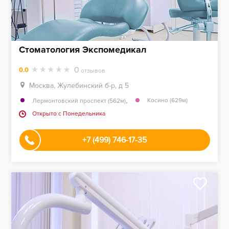
Стоматология Экспомедикал
0
0.0
отзывов
Москва, Жулебинский б-р, д 5
,
Косино (629м)
Лермонтовский проспект (562м)
Открыто c Понедельника
+7 (499) 746-17-35