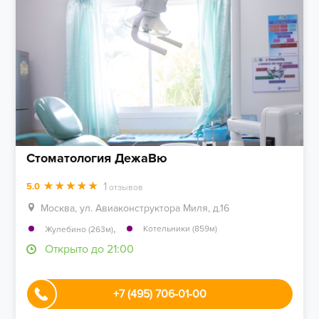
Стоматология ДежаВю
1
5.0
отзывов
Москва, ул. Авиаконструктора Миля, д.16
,
Котельники (859м)
Жулебино (263м)
Открыто до 21:00
+7 (495) 706-01-00