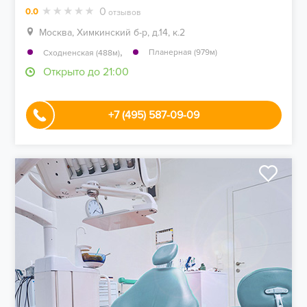
0
0.0
отзывов
Москва, Химкинский б-р, д.14, к.2
,
Планерная (979м)
Сходненская (488м)
Открыто до 21:00
+7 (495) 587-09-09