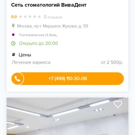
Сеть стоматологий ВиваДент
0
0.0
отзывов
Москва, пр-т Маршала Жукова, д. 59
,
Полежаевская (3.8км)
Открыто до 20:00
Цены
Лечение кариеса
от 2 500р.
+7 (499) 110-30-06