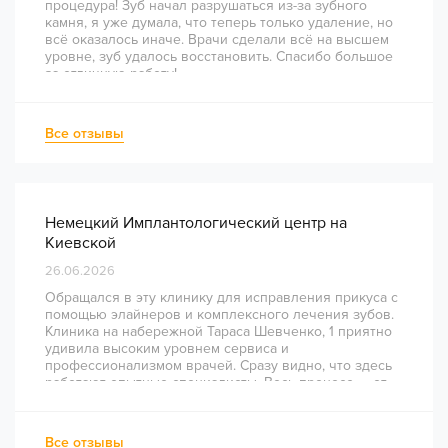
процедура! Зуб начал разрушаться из-за зубного
камня, я уже думала, что теперь только удаление, но
всё оказалось иначе. Врачи сделали всё на высшем
уровне, зуб удалось восстановить. Спасибо большое
за отличную работу!
Все отзывы
Немецкий Имплантологический центр на
Киевской
26.06.2026
Обращался в эту клинику для исправления прикуса с
помощью элайнеров и комплексного лечения зубов.
Клиника на набережной Тараса Шевченко, 1 приятно
удивила высоким уровнем сервиса и
профессионализмом врачей. Сразу видно, что здесь
работают опытные специалисты. Весь процесс — от
диагностики и планирования до завершения лечения
— был понятным и хорошо организованным. Даже
непростое перелечивание каналов прошло
Все отзывы