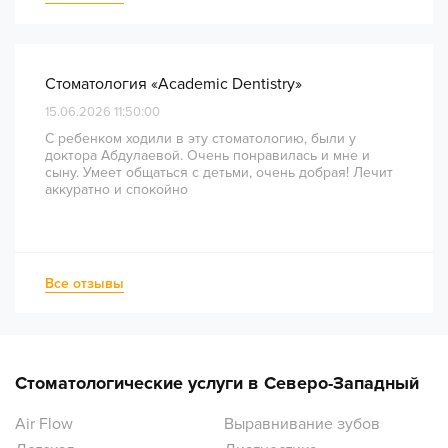
комфортно и безболезненно. Рекомендую всем, кто
ценит качество лечения и современный подход!
Стоматология «Academic Dentistry»
15.06.2026 11:50:00
С ребенком ходили в эту стоматологию, были у
доктора Абдулаевой. Очень понравилась и мне и
сыну. Умеет общаться с детьми, очень добрая! Лечит
аккуратно и спокойно
Все отзывы
Стоматологические услуги в Северо-Западный
Air Flow
Выравнивание зубов