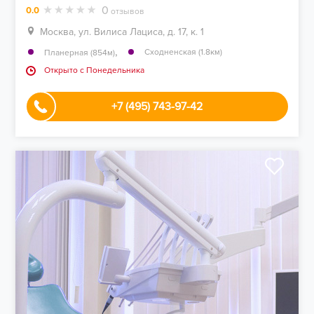
0
0.0
отзывов
Москва, ул. Вилиса Лациса, д. 17, к. 1
,
Сходненская (1.8км)
Планерная (854м)
Открыто c Понедельника
+7 (495) 743-97-42