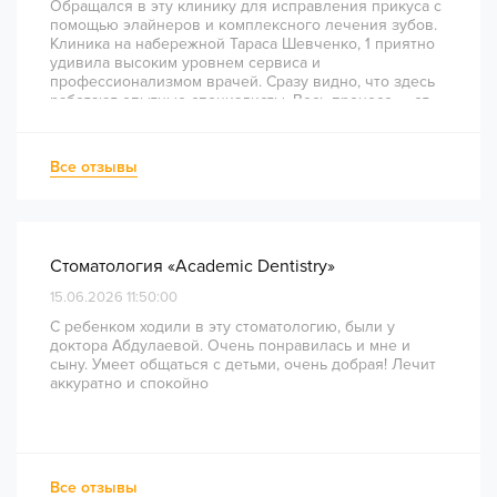
Обращался в эту клинику для исправления прикуса с
помощью элайнеров и комплексного лечения зубов.
Клиника на набережной Тараса Шевченко, 1 приятно
удивила высоким уровнем сервиса и
профессионализмом врачей. Сразу видно, что здесь
работают опытные специалисты. Весь процесс — от
диагностики и планирования до завершения лечения
— был понятным и хорошо организованным. Даже
непростое перелечивание каналов прошло
Все отзывы
комфортно и безболезненно. Рекомендую всем, кто
ценит качество лечения и современный подход!
Стоматология «Academic Dentistry»
15.06.2026 11:50:00
С ребенком ходили в эту стоматологию, были у
доктора Абдулаевой. Очень понравилась и мне и
сыну. Умеет общаться с детьми, очень добрая! Лечит
аккуратно и спокойно
Все отзывы