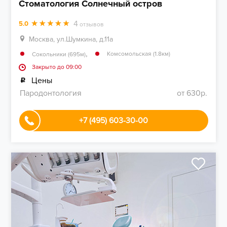
Стоматология Солнечный остров
4
5.0
отзывов
Москва, ул.Шумкина, д.11а
,
Комсомольская (1.8км)
Сокольники (695м)
Закрыто до 09:00
Цены
Пародонтология
от 630р.
+7 (495) 603-30-00