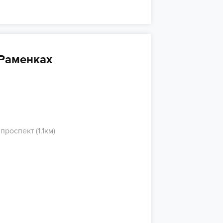
 Раменках
роспект (1.1км)