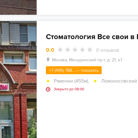
Стоматология Все свои в
0.0
0
отзывов
Москва, Мичуринский пр-т, д. 21, к.1
+7 (495) 788... — показать
Раменки (455м)
,
Ломоносовский п
Закрыто до 08:00