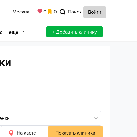
Москва
0
0
Поиск
Войти
+ Добавить клинику
ещё
ю
ки
На карте
Показать клиники