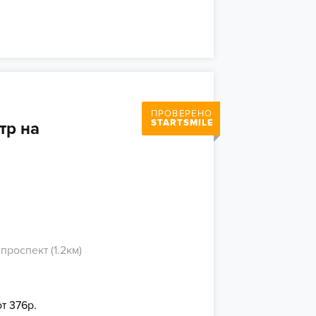
ПРОВЕРЕНО
STARTSMILE
тр на
роспект (1.2км)
от 376р.