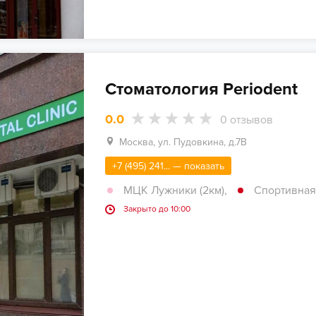
Стоматология Periodent
0.0
0
отзывов
Москва, ул. Пудовкина, д.7В
+7 (495) 241... — показать
МЦК Лужники (2км)
,
Спортивная 
Закрыто до 10:00