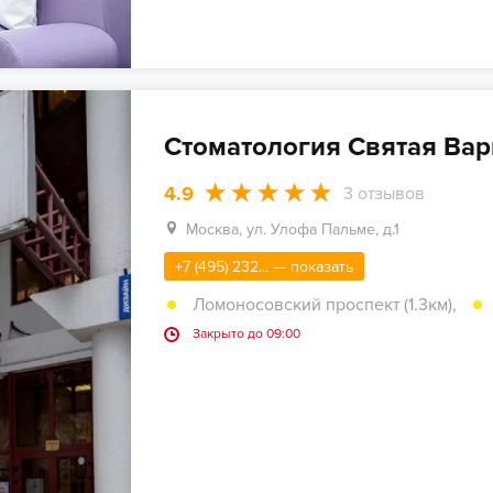
Стоматология Святая Вар
4.9
3
отзывов
Москва, ул. Улофа Пальме, д.1
+7 (495) 232... — показать
Ломоносовский проспект (1.3км)
,
Закрыто до 09:00