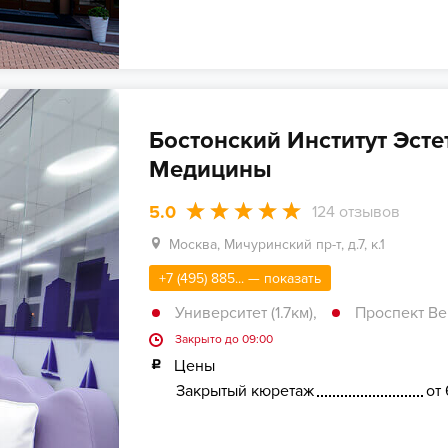
Бостонский Институт Эсте
Медицины
5.0
124
отзывов
Москва, Мичуринский пр-т, д.7, к.1
+7 (495) 885... — показать
Университет (1.7км)
,
Проспект Ве
Закрыто до 09:00
Цены
Закрытый кюретаж
от 