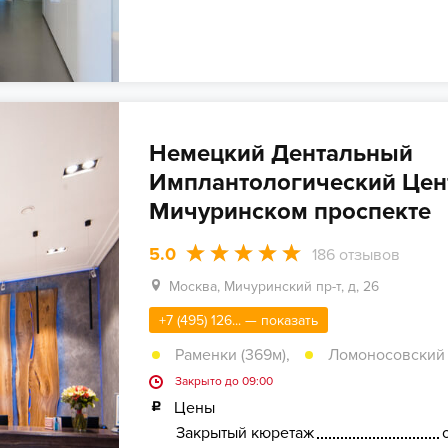
Немецкий Дентальный
Имплантологический Цен
Мичуринском проспекте
5.0
186
отзывов
Москва, Мичуринский пр-т, д, 26
+7 (495) 126... — показать
Раменки (369м)
,
Ломоносовский п
Закрыто до 09:00
Цены
Закрытый кюретаж