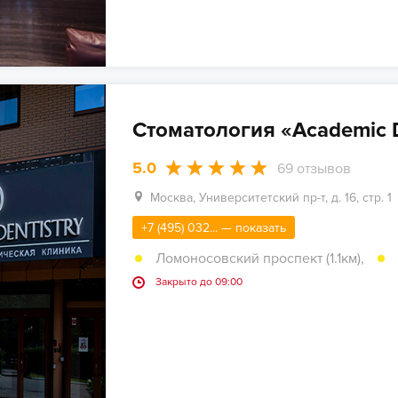
Стоматология «Academic D
5.0
69
отзывов
Москва, Университетский пр-т, д. 16, стр. 1
+7 (495) 032... — показать
Ломоносовский проспект (1.1км)
,
Закрыто до 09:00