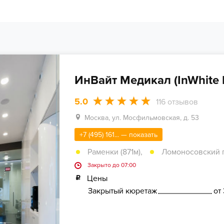
ИнВайт Медикал (InWhite 
5.0
116
отзывов
Москва, ул. Мосфильмовская, д. 53
+7 (495) 161... — показать
Раменки (871м)
,
Ломоносовский пр
Закрыто до 07:00
Цены
Закрытый кюретаж
от