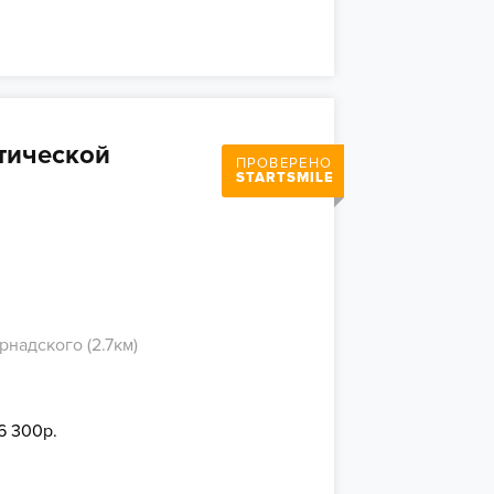
тической
ПРОВЕРЕНО
STARTSMILE
рнадского (2.7км)
6 300р.