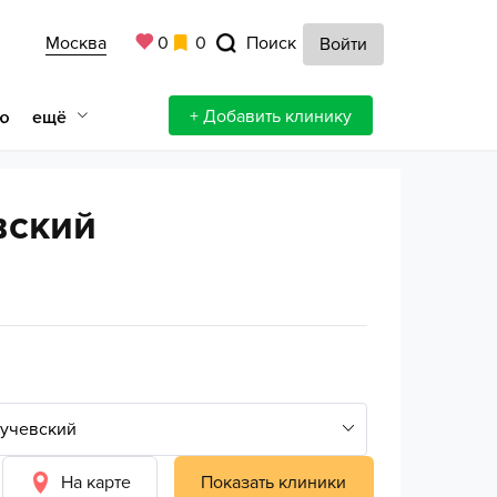
Москва
0
0
Поиск
Войти
+ Добавить клинику
ещё
ю
вский
На карте
Показать клиники