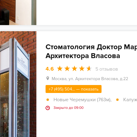
Стоматология Доктор Мар
Архитектора Власова
4.6
5
отзывов
Москва, ул. Архитектора Власова, д.22
+7 (495) 504... — показать
Новые Черемушки (763м)
,
Калужс
Закрыто до 09:00