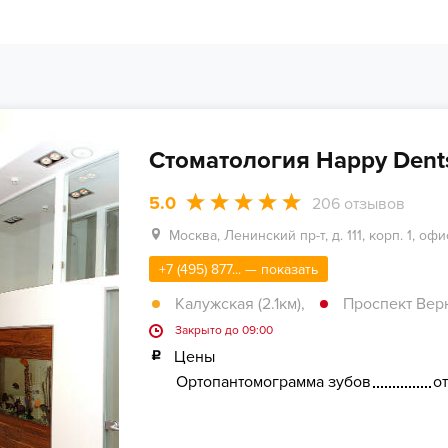
Стоматология Happy Dent
5.0
206
отзывов
Москва, Ленинский пр-т, д. 111, корп. 1, офи
+7 (495) 877... — показать
Калужская (2.1км)
,
Проспект Верн
Закрыто до 09:00
Цены
Ортопантомограмма зубов
от