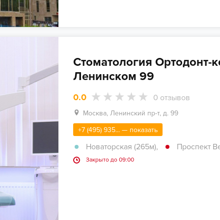
Стоматология Ортодонт-к
Ленинском 99
0.0
0
отзывов
Москва, Ленинский пр-т, д. 99
+7 (495) 935... — показать
Новаторская (265м)
,
Проспект Ве
Закрыто до 09:00