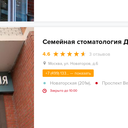
Семейная стоматология Д
4.6
3
отзывов
Москва, ул. Новаторов, д.6
+7 (499) 133... — показать
Новаторская (201м)
,
Проспект Ве
Закрыто до 10:00