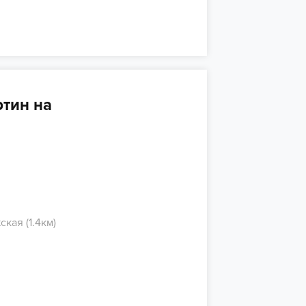
тин на
кая (1.4км)