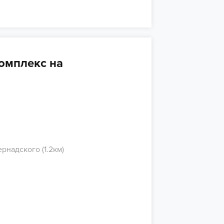
омплекс на
рнадского (1.2км)