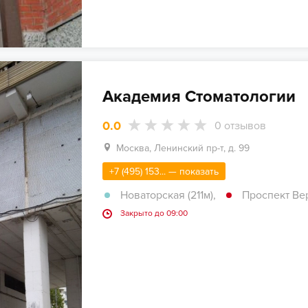
Академия Стоматологии
0.0
0
отзывов
Москва, Ленинский пр-т, д. 99
+7 (495) 153... — показать
Новаторская (211м)
,
Проспект Вер
Закрыто до 09:00