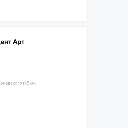
ент Арт
рнадского (1.5км)