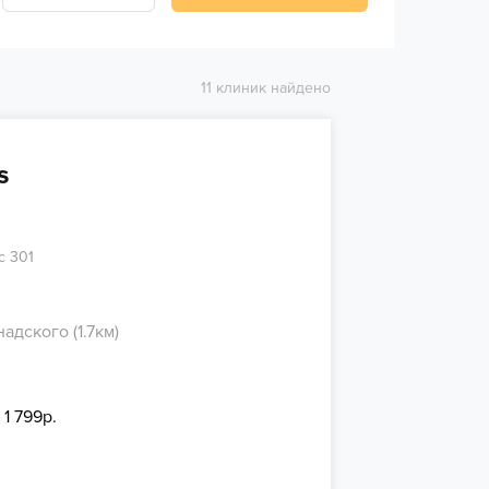
11 клиник найдено
s
с 301
адского (1.7км)
 1 799р.