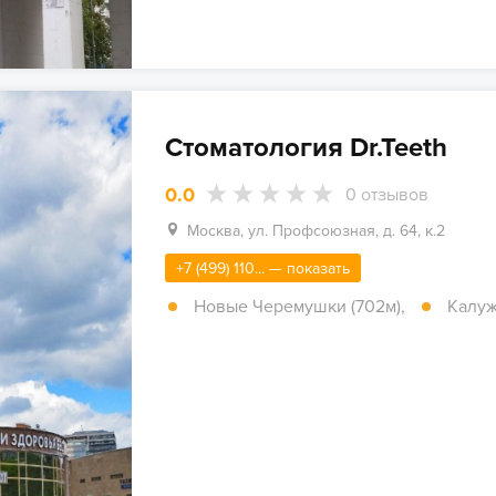
Стоматология Dr.Teeth
0.0
0
отзывов
Москва, ул. Профсоюзная, д. 64, к.2
+7 (499) 110... — показать
Новые Черемушки (702м)
,
Калуж