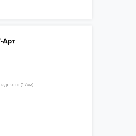
-Арт
адского (1.7км)