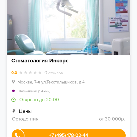
Стоматология Инкорс
0
0.0
отзывов
Москва, 7-я ул.Текстильщиков, д.4
,
Кузьминки (1.4км)
Открыто до 20:00
Цены
Ортодонтия
от 30 000р.
+7 (495) 178-02-44