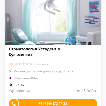
Стоматология Устадент в
Кузьминках
0
0.0
отзывов
Москва, ул. Зеленодольская, д. 30, к. 2
,
Кузьминки (697м)
Цены
Ортодонтия
от 45 000р.
+7 (499) 172-17-33