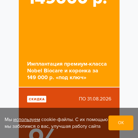
Имплантация премиум-класса
Nobel Biocare и коронка за
149 000 р. «под ключ»
ПО 31.08.2026
Мы
используем
cookie-файлы. С их помощью
ОК
мы заботимся о вас, улучшая работу сайта