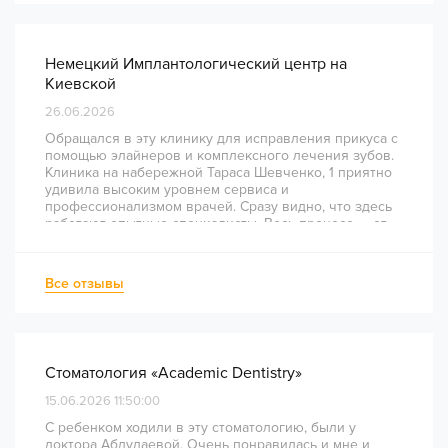
Немецкий Имплантологический центр на
Киевской
26.06.2026
Обращался в эту клинику для исправления прикуса с
помощью элайнеров и комплексного лечения зубов.
Клиника на набережной Тараса Шевченко, 1 приятно
удивила высоким уровнем сервиса и
профессионализмом врачей. Сразу видно, что здесь
работают опытные специалисты. Весь процесс — от
диагностики и планирования до завершения лечения
— был понятным и хорошо организованным. Даже
непростое перелечивание каналов прошло
Все отзывы
комфортно и безболезненно. Рекомендую всем, кто
ценит качество лечения и современный подход!
Стоматология «Academic Dentistry»
15.06.2026 11:50:00
С ребенком ходили в эту стоматологию, были у
доктора Абдулаевой. Очень понравилась и мне и