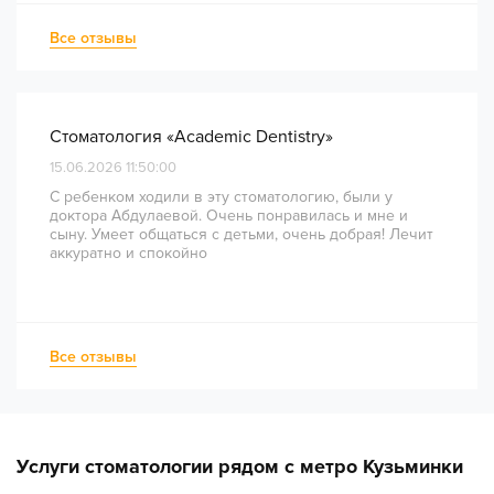
— был понятным и хорошо организованным. Даже
непростое перелечивание каналов прошло
Все отзывы
комфортно и безболезненно. Рекомендую всем, кто
ценит качество лечения и современный подход!
Стоматология «Academic Dentistry»
15.06.2026 11:50:00
С ребенком ходили в эту стоматологию, были у
доктора Абдулаевой. Очень понравилась и мне и
сыну. Умеет общаться с детьми, очень добрая! Лечит
аккуратно и спокойно
Все отзывы
Услуги стоматологии рядом с метро Кузьминки