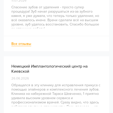
11.07.2026
Спасение зубов от удаления - просто супер
процедура! Зуб начал разрушаться из-за зубного
камня, я уже думала, что теперь только удаление, но
всё оказалось иначе. Врачи сделали всё на высшем
уровне, зуб удалось восстановить. Спасибо большое
за отличную работу!
Все отзывы
Немецкий Имплантологический центр на
Киевской
26.06.2026
Обращался в эту клинику для исправления прикуса с
помощью элайнеров и комплексного лечения зубов.
Клиника на набережной Тараса Шевченко, 1 приятно
удивила высоким уровнем сервиса и
профессионализмом врачей. Сразу видно, что здесь
работают опытные специалисты. Весь процесс — от
диагностики и планирования до завершения лечения