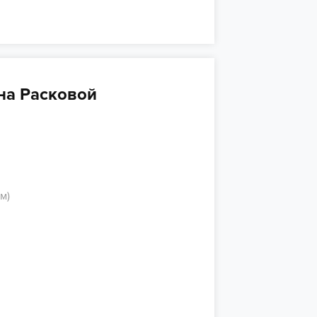
на Расковой
м)