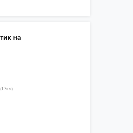
тик на
1.7км)