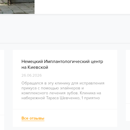
Немецкий Имплантологический центр
на Киевской
26.06.2026
Обращался в эту клинику для исправления
прикуса с помощью элайнеров и
комплексного лечения зубов. Клиника на
набережной Тараса Шевченко, 1 приятно
удивила высоким уровнем сервиса и
профессионализмом врачей. Сразу видно,
что здесь работают опытные специалисты.
Весь процесс — от диагностики и
Все отзывы
планирования до завершения лечения —
был понятным и хорошо организованным.