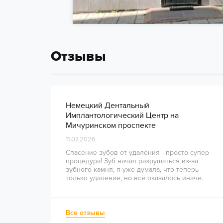
Отзывы
Немецкий Дентальный
Имплантологический Центр на
Мичуринском проспекте
11.07.2026
Спасение зубов от удаления - просто супер
процедура! Зуб начал разрушаться из-за
зубного камня, я уже думала, что теперь
только удаление, но всё оказалось иначе.
Врачи сделали всё на высшем уровне, зуб
удалось восстановить. Спасибо большое за
отличную работу!
Все отзывы