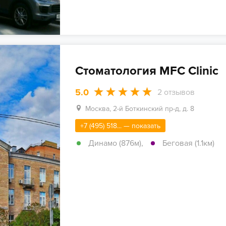
Стоматология MFC Clinic
5.0
2
отзывов
Москва, 2-й Боткинский пр-д, д. 8
+7 (495) 518... — показать
Динамо (876м)
,
Беговая (1.1км)