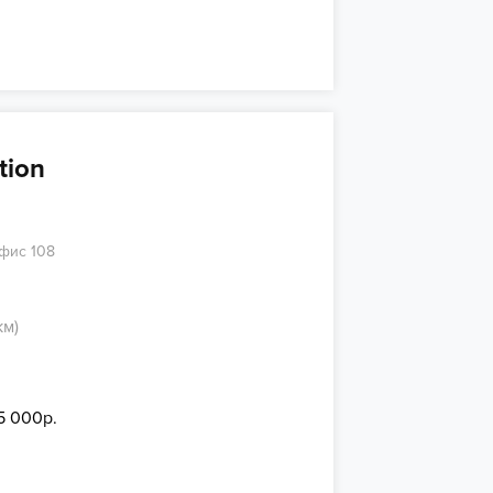
tion
офис 108
км)
5 000р.