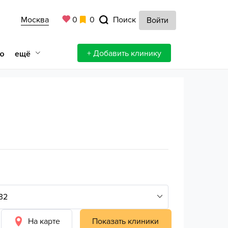
Москва
0
0
Поиск
Войти
+ Добавить клинику
ещё
ю
На карте
Показать клиники