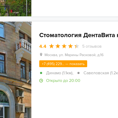
Стоматология ДентаВита 
4.4
5
отзывов
Москва, ул. Марины Расковой, д.16
+7 (495) 229... — показать
Динамо (1.1км)
,
Савеловская (1.2к
Открыто до 20:00