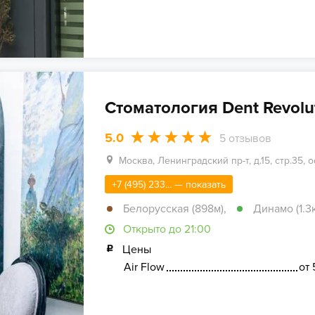
Стоматология Dent Revolu
5.0
5
отзывов
Москва, Ленинградский пр-т, д.15, стр.35, 
+7 (495) 233... — показать
Белорусская (898м)
,
Динамо (1.3
Открыто до 21:00
Цены
Air Flow
от 