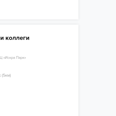
и коллеги
 БЦ «Искра Парк»
 (5км)