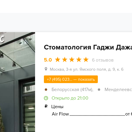
Стоматология Гаджи Даж
5.0
6
отзывов
Москва, 3-я ул. Ямского поля, д. 9, к. 6
+7 (495) 023... — показать
Белорусская (417м)
,
Менделеевск
Открыто до 21:00
Цены
Air Flow
от 