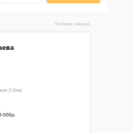
6 клиник найдено
аева
ая (1.2км)
6 000р.