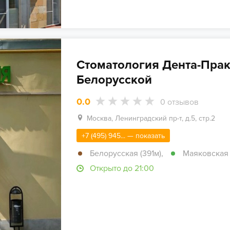
Стоматология Дента-Прак
Белорусской
0.0
0
отзывов
Москва, Ленинградский пр-т, д.5, стр.2
+7 (495) 945... — показать
Белорусская (391м)
,
Маяковская (
Открыто до 21:00