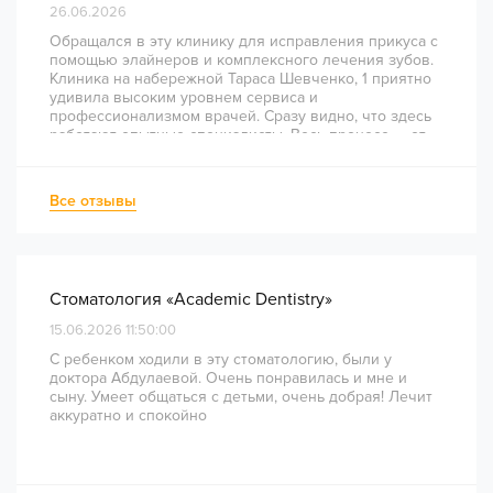
26.06.2026
Обращался в эту клинику для исправления прикуса с
помощью элайнеров и комплексного лечения зубов.
Клиника на набережной Тараса Шевченко, 1 приятно
удивила высоким уровнем сервиса и
профессионализмом врачей. Сразу видно, что здесь
работают опытные специалисты. Весь процесс — от
диагностики и планирования до завершения лечения
— был понятным и хорошо организованным. Даже
непростое перелечивание каналов прошло
Все отзывы
комфортно и безболезненно. Рекомендую всем, кто
ценит качество лечения и современный подход!
Стоматология «Academic Dentistry»
15.06.2026 11:50:00
С ребенком ходили в эту стоматологию, были у
доктора Абдулаевой. Очень понравилась и мне и
сыну. Умеет общаться с детьми, очень добрая! Лечит
аккуратно и спокойно