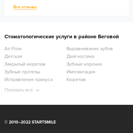
Все отзывы
Стоматологические услуги в районе Беговой
Air Flow
Выравнивание зубов
Детская
Диагностика
Закрытый кюретаж
Зубные коронки
Зубные протезы
Имплантация
Исправление прикуса
Кюретаж
Лечение десен
Лечение зубов
Показать все
Лечение зубов под наркозом
Лечение кариеса
Лечение кисты
Лечение пульпита
Ортодонтия
Ортопантомограмма зубов
Отбеливание зубов
Открытый кюретаж
© 2010–2022 STARTSMILE
Панорамный снимок зубов
Пародонтология