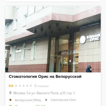
Стоматология Орис на Белорусской
0
0.0
отзывов
Москва, 1-я ул. Ямского Поля, д.17, стр. 1
,
Савеловская (1.1км)
Белорусская (705м)