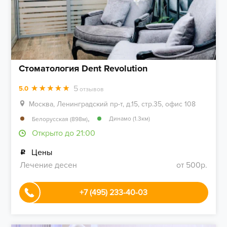
Стоматология Dent Revolution
5
5.0
отзывов
Москва, Ленинградский пр-т, д.15, стр.35, офис 108
,
Динамо (1.3км)
Белорусская (898м)
Открыто до 21:00
Цены
Лечение десен
от 500р.
+7 (495) 233-40-03