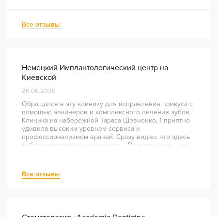
Все отзывы
Немецкий Имплантологический центр на
Киевской
26.06.2026
Обращался в эту клинику для исправления прикуса с
помощью элайнеров и комплексного лечения зубов.
Клиника на набережной Тараса Шевченко, 1 приятно
удивила высоким уровнем сервиса и
профессионализмом врачей. Сразу видно, что здесь
работают опытные специалисты. Весь процесс — от
диагностики и планирования до завершения лечения
— был понятным и хорошо организованным. Даже
непростое перелечивание каналов прошло
Все отзывы
комфортно и безболезненно. Рекомендую всем, кто
ценит качество лечения и современный подход!