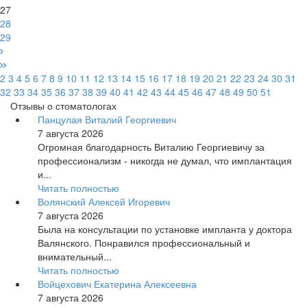
27
28
29
2
3
4
5
6
7
8
9
10
11
12
13
14
15
16
17
18
19
20
21
22
23
24
30
31
32
33
34
35
36
37
38
39
40
41
42
43
44
45
46
47
48
49
50
51
Отзывы о стоматологах
Панцулая Виталий Георгиевич
7 августа 2026
Огромная благодарность Виталию Георгиевичу за
профессионализм - никогда не думал, что имплантация
и...
Читать полностью
Волянский Алексей Игоревич
7 августа 2026
Была на консультации по установке импланта у доктора
Валянского. Понравился профессиональный и
внимательный...
Читать полностью
Войцехович Екатерина Алексеевна
7 августа 2026