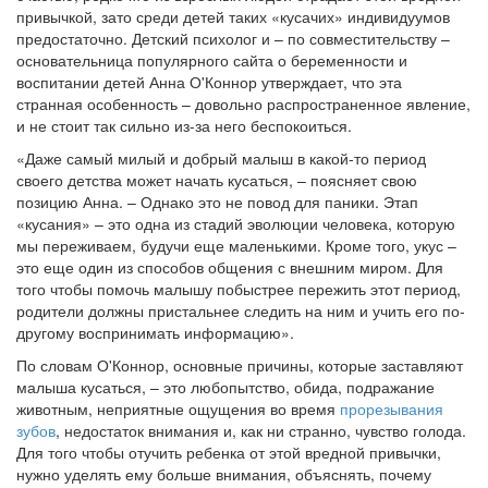
привычкой, зато среди детей таких «кусачих» индивидуумов
предостаточно. Детский психолог и – по совместительству –
основательница популярного сайта о беременности и
воспитании детей Анна О'Коннор утверждает, что эта
странная особенность – довольно распространенное явление,
и не стоит так сильно из-за него беспокоиться.
«Даже самый милый и добрый малыш в какой-то период
своего детства может начать кусаться, – поясняет свою
позицию Анна. – Однако это не повод для паники. Этап
«кусания» – это одна из стадий эволюции человека, которую
мы переживаем, будучи еще маленькими. Кроме того, укус –
это еще один из способов общения с внешним миром. Для
того чтобы помочь малышу побыстрее пережить этот период,
родители должны пристальнее следить на ним и учить его по-
другому воспринимать информацию».
По словам О'Коннор, основные причины, которые заставляют
малыша кусаться, – это любопытство, обида, подражание
животным, неприятные ощущения во время
прорезывания
зубов
, недостаток внимания и, как ни странно, чувство голода.
Для того чтобы отучить ребенка от этой вредной привычки,
нужно уделять ему больше внимания, объяснять, почему