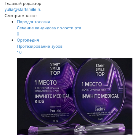
Главный редактор
yulia@startsmile.ru
Смотрите также
Пародонтология
Лечение кандидоза полости рта
0
Ортопедия
Протезирование зубов
10