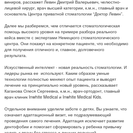
виниров, расскажет Левин Дмитрий Валерьевич, челюстно-
лицевой хирург, врач высшей категории, к.м.н., главный врач и
основатель Центра приватной стоматологии “Доктор Левин”.
Далее мы разберемся, чем отличается стоматологическая
помощь высокого уровня на примере разбора реального
кейса вместе с экспертами Немецкого стоматологического
центра. Они покажут на конкретном пациенте, что необходимо
для получения отличного и, главное, долговечного
результата.
Искусственный интеллект - новая реальность стоматологии. И
лидеры рынка ее используют. Каким образом умные
технологии полностью меняют опыт пациента и выводят
лечение на принципиально новый уровень, рассказывает
Каганова Олеся Сергеевна, к.м.н., врач-ортодонт, главный
врач клиник Inwhite Medical и Inwhite Medical Kids.
Отдельное внимание уделили заботе о детях. Вы узнаете, что
означает адаптационный визит, не подразумевающий
проведения самого лечения. Адаптация исключает развитие
дентофобии и помогает сформировать у ребенка привычку
ходить к врачу без стресса и лишних волнений.