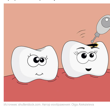
Источник: shutterstock.com. Автор изображения: Olga Aleksieieva