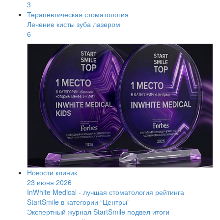
3
Терапевтическая стоматология
Лечение кисты зуба лазером
6
Новости клиник
23 июня 2026
InWhite Medical - лучшая стоматология рейтинга
StartSmile в категории “Центры”
Экспертный журнал StartSmile подвел итоги