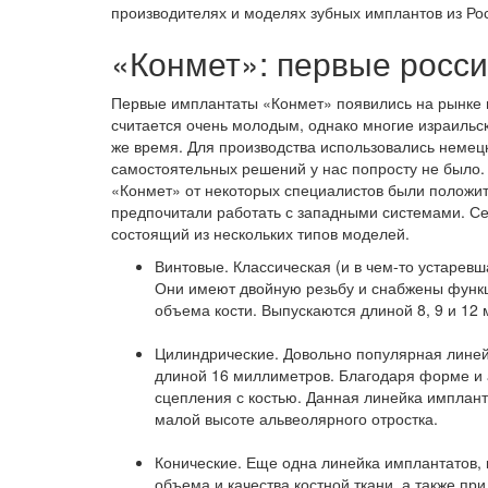
производителях и моделях зубных имплантов из Ро
«Конмет»: первые росс
Первые имплантаты «Конмет» появились на рынке в
считается очень молодым, однако многие израильс
же время. Для производства использовались немецк
самостоятельных решений у нас попросту не было.
«Конмет» от некоторых специалистов были положи
предпочитали работать с западными системами. С
состоящий из нескольких типов моделей.
Винтовые. Классическая (и в чем-то устарев
Они имеют двойную резьбу и снабжены функ
объема кости. Выпускаются длиной 8, 9 и 12
Цилиндрические. Довольно популярная линей
длиной 16 миллиметров. Благодаря форме и 
сцепления с костью. Данная линейка имплан
малой высоте альвеолярного отростка.
Конические. Еще одна линейка имплантатов, 
объема и качества костной ткани, а также пр