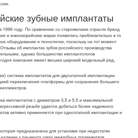
ссии.
ийские зубные имплантаты
 1996 году. По сравнению со старожилами отрасли бренд
кие и южнокорейские марки появились приблизительно в то
ое оборудование и технологии, поскольку на тот момент
 Отзывы об имплантах зубов российского производства
тельными, однако большинство имплантологов
егодня компания имеет весьма широкий модельный ряд,
шая) система имплантатов для двухэтапной имплантации.
цией переключения платформы для сохранения большего
 миллиметров.
ка имплантатов с диаметром 3,5 и 5,5 и максимальной
агрессивной резьбе удается добиться более надежного
татов активно применяется при одноэтапной имплантации и
которая предназначена для установки при недостатке
и наличии у пациента узких межзубных промежутков.