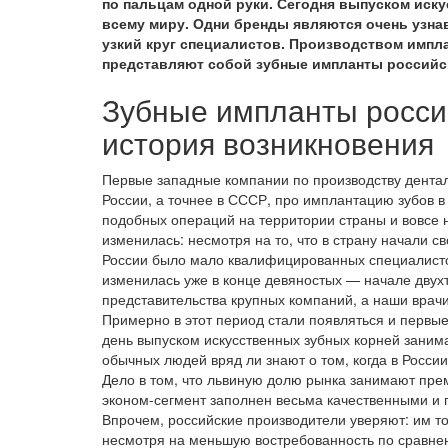
по пальцам одной руки. Сегодня выпуском иск
всему миру. Одни бренды являются очень узнав
узкий круг специалистов. Производством импла
представляют собой зубные импланты российско
Зубные импланты россий
история возникновения
Первые западные компании по производству денталь
России, а точнее в СССР, про имплантацию зубов в
подобных операций на территории страны и вовсе н
изменилась: несмотря на то, что в страну начали с
России было мало квалифицированных специалисто
изменилась уже в конце девяностых — начале двухт
представительства крупных компаний, а наши врачи
Примерно в этот период стали появляться и первы
день выпуском искусственных зубных корней заним
обычных людей вряд ли знают о том, когда в Росси
Дело в том, что львиную долю рынка занимают прем
эконом-сегмент заполнен весьма качественными и
Впрочем, российские производители уверяют: им то
несмотря на меньшую востребованность по сравне