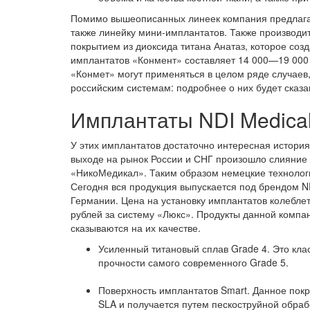
Помимо вышеописанных линеек компания предлагае
также линейку мини-имплантатов. Также производ
покрытием из диоксида титана Анатаз, которое соз
имплантатов «Конмент» составляет 14 000—19 000 
«Конмет» могут применяться в целом ряде случаев
российским системам: подробнее о них будет сказа
Имплантаты NDI Medica
У этих имплантатов достаточно интересная история
выходе на рынок России и СНГ произошло слияние 
«НикоМедикал». Таким образом немецкие технолог
Сегодня вся продукция выпускается под брендом NDI
Германии. Цена на установку имплантатов колеблет
рублей за систему «Люкс». Продукты данной компа
сказываются на их качестве.
Усиленный титановый сплав Grade 4. Это кла
прочности самого современного Grade 5.
Поверхность имплантатов Smart. Данное пок
SLA и получается путем пескоструйной обраб