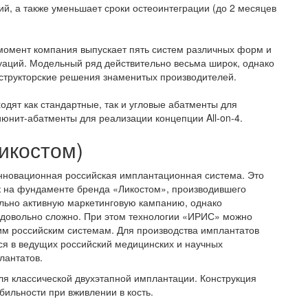
й, а также уменьшает сроки остеоинтеграции (до 2 месяцев
омент компания выпускает пять систем различных форм и
уаций. Модельный ряд действительно весьма широк, однако
онструкторские решения знаменитых производителей.
дят как стандартные, так и угловые абатменты для
июнит-абатменты для реализации концепции All-on-4.
икостом)
нновационная российская имплантационная система. Это
к на фундаменте бренда «Ликостом», производившего
льно активную маркетинговую кампанию, однако
ь довольно сложно. При этом технологии «ИРИС» можно
гим российским системам. Для производства имплантатов
тся в ведущих российский медицинских и научных
лантатов.
ля классической двухэтапной имплантации. Конструкция
бильности при вживлении в кость.