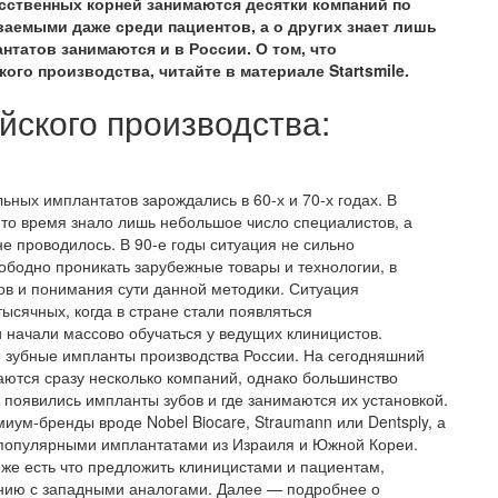
усственных корней занимаются десятки компаний по
аемыми даже среди пациентов, а о других знает лишь
нтатов занимаются и в России. О том, что
го производства, читайте в материале Startsmile.
ского производства:
ных имплантатов зарождались в 60-х и 70-х годах. В
 то время знало лишь небольшое число специалистов, а
е проводилось. В 90-е годы ситуация не сильно
вободно проникать зарубежные товары и технологии, в
в и понимания сути данной методики. Ситуация
ысячных, когда в стране стали появляться
 начали массово обучаться у ведущих клиницистов.
е зубные импланты производства России. На сегодняшний
аются сразу несколько компаний, однако большинство
и появились импланты зубов и где занимаются их установкой.
иум-бренды вроде Nobel Biocare, Straumann или Dentsply, а
 популярными имплантатами из Израиля и Южной Кореи.
же есть что предложить клиницистами и пациентам,
нию с западными аналогами. Далее — подробнее о