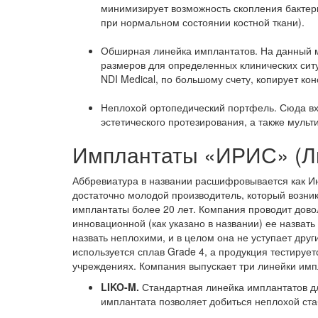
минимизирует возможность скопления бактери
при нормальном состоянии костной ткани).
Обширная линейка имплантатов. На данный м
размеров для определенных клинических сит
NDI Medical, по большому счету, копирует к
Неплохой ортопедический портфель. Сюда вхо
эстетического протезирования, а также мульт
Имплантаты «ИРИС» (Л
Аббревиатура в названии расшифровывается как И
достаточно молодой производитель, который возни
имплантаты более 20 лет. Компания проводит дово
инновационной (как указано в названии) ее назват
назвать неплохими, и в целом она не уступает дру
используется сплав Grade 4, а продукция тестируе
учреждениях. Компания выпускает три линейки имп
LIKO-M.
Стандартная линейка имплантатов д
имплантата позволяет добиться неплохой ста