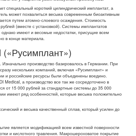
т специальный короткий цилиндрический имплантат, а
итель может похвалиться весьма современным биоактивным
дается путем атомно-слоевого осаждения. Стоимость
рублей (вместе с установкой). Системы имплантатов
, однако имеют и весомые недостатки, присущие всем
но в конце материала.
l («Русимплант»)
. Изначально производство базировалось в Германии. При
сразу нескольких компаний, включая «Русимплант» и
ии и российские ресурсы были объединены воедино.
 Medical, а производство все так же сосредоточено в
ся от 15 000 рублей за стандартные системы до 35 000
нии имеют ряд особенностей, которые весьма положительно
ссический и весьма качественный сплав, который усилен до
рытие является модификацией всем известной поверхности
отки и кислотного травления. Макрошероховатое покрытие