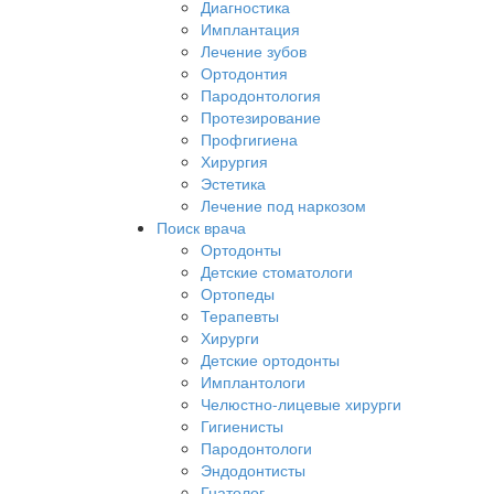
Диагностика
Имплантация
Лечение зубов
Ортодонтия
Пародонтология
Протезирование
Профгигиена
Хирургия
Эстетика
Лечение под наркозом
Поиск врача
Ортодонты
Детские стоматологи
Ортопеды
Терапевты
Хирурги
Детские ортодонты
Имплантологи
Челюстно-лицевые хирурги
Гигиенисты
Пародонтологи
Эндодонтисты
Гнатолог