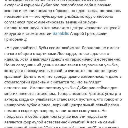
актерской карьеры ДиКаприо попробовал себя в разных
жанрах и сменил немало образов, но одно всегда оставалось
неизменным — его лучезарная улыбка, которую любезно
согласился прокомментировать ведущий хирург-
имплантолог научно-клинического центра челюстно-лицевой
хирургии и стоматологии
Sanabilis
Андрей Григорьевич
Григорьянц:
«Не удивляйтесь! Зубы всеми любимого Леонардо не имеют
ничего общего с картинами Леонардо, то есть далеки от
идеала, хотя и выглядят довольно гармонично и естественно.
Но на сегодняшний день именно такая натуральная улыбка,
которую я нахожу очень живой, и считается по-настоящему
красивой. Дело в том, что тренды давно изменились, и даже в
стоматологии красивым считается то, что выглядит
естественно. Именно поэтому улыбка ДиКаприо сейчас для
многих является эталоном. Теперь немного критики: углы рта
актера, когда он улыбается становятся пустыми, что говорит о
нешироком зубном ряде, верхний центральный левый резец
немного выдвинут вперед, клыки также выступают. Но
представьте себе, в данном случае все эти недостатки
являются формулой естественной улыбки! А вот на самый
популярный вопрос: "Свои у него зубы или нет?", я не смогу