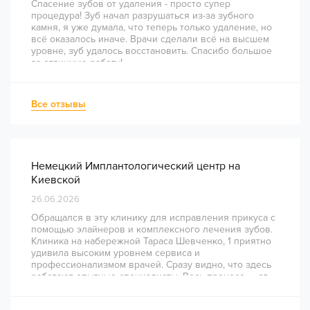
Спасение зубов от удаления - просто супер
процедура! Зуб начал разрушаться из-за зубного
камня, я уже думала, что теперь только удаление, но
всё оказалось иначе. Врачи сделали всё на высшем
уровне, зуб удалось восстановить. Спасибо большое
за отличную работу!
Все отзывы
Немецкий Имплантологический центр на
Киевской
26.06.2026
Обращался в эту клинику для исправления прикуса с
помощью элайнеров и комплексного лечения зубов.
Клиника на набережной Тараса Шевченко, 1 приятно
удивила высоким уровнем сервиса и
профессионализмом врачей. Сразу видно, что здесь
работают опытные специалисты. Весь процесс — от
диагностики и планирования до завершения лечения
— был понятным и хорошо организованным. Даже