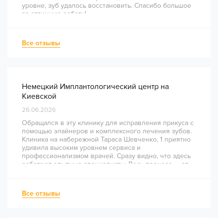
уровне, зуб удалось восстановить. Спасибо большое
за отличную работу!
Все отзывы
Немецкий Имплантологический центр на
Киевской
26.06.2026
Обращался в эту клинику для исправления прикуса с
помощью элайнеров и комплексного лечения зубов.
Клиника на набережной Тараса Шевченко, 1 приятно
удивила высоким уровнем сервиса и
профессионализмом врачей. Сразу видно, что здесь
работают опытные специалисты. Весь процесс — от
диагностики и планирования до завершения лечения
— был понятным и хорошо организованным. Даже
непростое перелечивание каналов прошло
Все отзывы
комфортно и безболезненно. Рекомендую всем, кто
ценит качество лечения и современный подход!