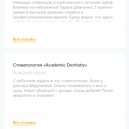
помощью элайнеров и комплексного лечения зубов.
Клиника на набережной Тараса Шевченко, 1 приятно
удивила высоким уровнем сервиса и
профессионализмом врачей. Сразу видно, что здесь
работают опытные специалисты. Весь процесс — от
диагностики и планирования до завершения лечения
— был понятным и хорошо организованным. Даже
непростое перелечивание каналов прошло
Все отзывы
комфортно и безболезненно. Рекомендую всем, кто
ценит качество лечения и современный подход!
Стоматология «Academic Dentistry»
15.06.2026 11:50:00
С ребенком ходили в эту стоматологию, были у
доктора Абдулаевой. Очень понравилась и мне и
сыну. Умеет общаться с детьми, очень добрая! Лечит
аккуратно и спокойно
Все отзывы