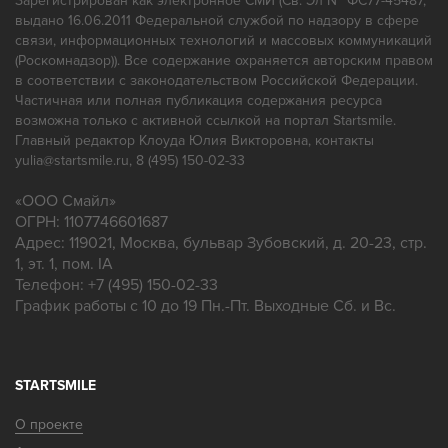
Зарегистрирован как электронное СМИ (Св. Эл № ФС77-45487,
Ремонт зубных протезов
выдано 16.06.2011 Федеральной службой по надзору в сфере
связи, информационных технологий и массовых коммуникаций
(Роскомнадзор)). Все содержание охраняется авторским правом
в соответствии с законодательством Российской Федерации.
Частичная или полная публикация содержания ресурса
возможна только с активной ссылкой на портал Startsmile.
Главный редактор Клоуда Юлия Викторовна, контакты
yulia@startsmile.ru, 8 (495) 150-02-33
«
ООО Смайл
»
ОГРН: 1107746601687
Адрес:
119021
,
Москва
,
бульвар Зубовский, д. 20-23, стр.
1, эт. 1, пом. IA
Телефон:
+7 (495) 150-02-33
График работы с 10 до 19 Пн.-Пт. Выходные Сб. и Вс.
STARTSMILE
О проекте