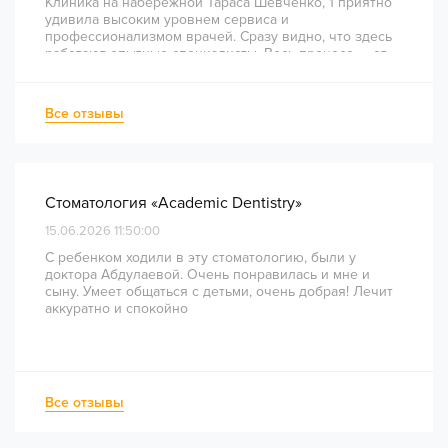
Клиника на набережной Тараса Шевченко, 1 приятно
удивила высоким уровнем сервиса и
профессионализмом врачей. Сразу видно, что здесь
работают опытные специалисты. Весь процесс — от
диагностики и планирования до завершения лечения
— был понятным и хорошо организованным. Даже
непростое перелечивание каналов прошло
Все отзывы
комфортно и безболезненно. Рекомендую всем, кто
ценит качество лечения и современный подход!
Стоматология «Academic Dentistry»
15.06.2026 11:50:00
С ребенком ходили в эту стоматологию, были у
доктора Абдулаевой. Очень понравилась и мне и
сыну. Умеет общаться с детьми, очень добрая! Лечит
аккуратно и спокойно
Все отзывы