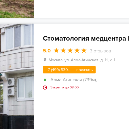
Стоматология медцентра
5.0
3
отзывов
Москва, ул. Алма-Атинская, д. 11, к. 1
+7 (499) 530... — показать
Алма-Атинская (739м)
,
Закрыто до 08:00