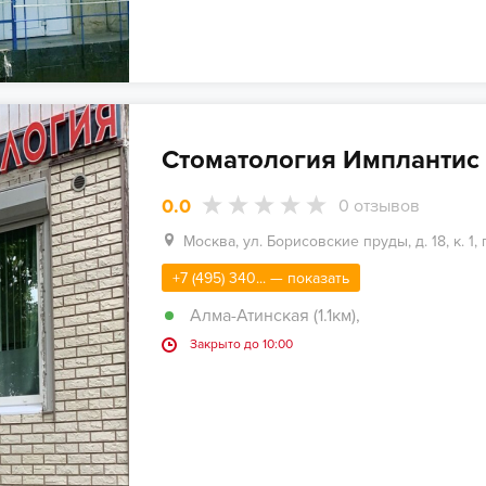
Стоматология Имплантис
0.0
0
отзывов
Москва, ул. Борисовские пруды, д. 18, к. 1, 
+7 (495) 340... — показать
Алма-Атинская (1.1км)
,
Закрыто до 10:00