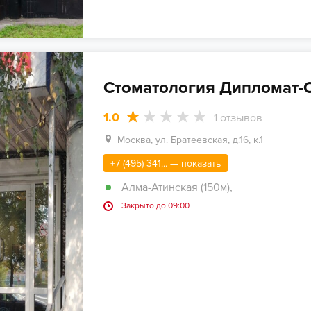
Стоматология Дипломат-
1.0
1
отзывов
Москва, ул. Братеевская, д.16, к.1
+7 (495) 341... — показать
Алма-Атинская (150м)
,
Закрыто до 09:00