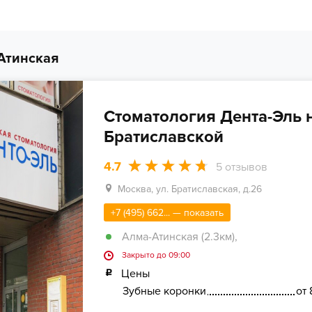
Атинская
Стоматология Дента-Эль 
Братиславской
4.7
5
отзывов
Москва, ул. Братиславская, д.26
+7 (495) 662... — показать
Алма-Атинская (2.3км)
,
Закрыто до 09:00
Цены
Зубные коронки
от 