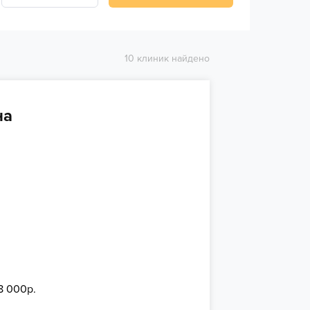
10 клиник найдено
на
8 000р.