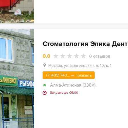
Стоматология Элика Дент
0.0
0
отзывов
Москва, ул. Братеевская, д. 10, к. 1
+7 (495) 740... — показать
Алма-Атинская (338м)
,
Закрыто до 09:00