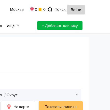
Москва
0
0
Поиск
Войти
+ Добавить клинику
ещё
ю
На карте
Показать клиники