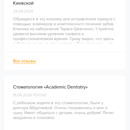
Киевской
26.06.2026
Обращался в эту клинику для исправления прикуса с
помощью элайнеров и комплексного лечения зубов.
Клиника на набережной Тараса Шевченко, 1 приятно
удивила высоким уровнем сервиса и
профессионализмом врачей. Сразу видно, что здесь
работают опытные специалисты. Весь процесс — от
диагностики и планирования до завершения лечения
— был понятным и хорошо организованным. Даже
непростое перелечивание каналов прошло
Все отзывы
комфортно и безболезненно. Рекомендую всем, кто
ценит качество лечения и современный подход!
Стоматология «Academic Dentistry»
15.06.2026 11:50:00
С ребенком ходили в эту стоматологию, были у
доктора Абдулаевой. Очень понравилась и мне и
сыну. Умеет общаться с детьми, очень добрая! Лечит
аккуратно и спокойно