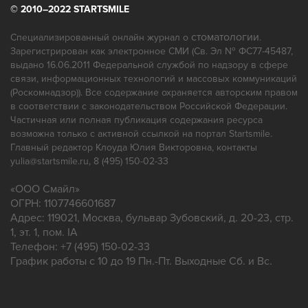
Отбеливание зубов
Открытый кюретаж
© 2010–2022 STARTSMILE
Панорамный снимок зубов
Пародонтология
Протезирование
Профгигиена
стоматологии
Специализированный онлайн журнал о
.
Зарегистрирован как электронное СМИ (Св. Эл № ФС77-45487,
Ремонт зубных протезов
выдано 16.06.2011 Федеральной службой по надзору в сфере
связи, информационных технологий и массовых коммуникаций
(Роскомнадзор)). Все содержание охраняется авторским правом
в соответствии с законодательством Российской Федерации.
Частичная или полная публикация содержания ресурса
возможна только с активной ссылкой на портал Startsmile.
Главный редактор Клоуда Юлия Викторовна, контакты
yulia@startsmile.ru, 8 (495) 150-02-33
«
ООО Смайл
»
ОГРН: 1107746601687
Адрес:
119021
,
Москва
,
бульвар Зубовский, д. 20-23, стр.
1, эт. 1, пом. IA
Телефон:
+7 (495) 150-02-33
График работы с 10 до 19 Пн.-Пт. Выходные Сб. и Вс.