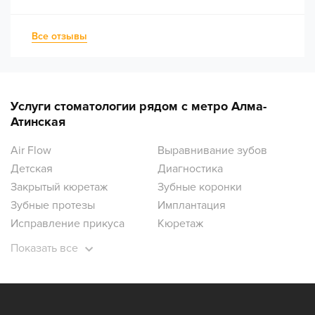
Все отзывы
Услуги стоматологии рядом с метро Алма-
Атинская
Air Flow
Выравнивание зубов
Детская
Диагностика
Закрытый кюретаж
Зубные коронки
Зубные протезы
Имплантация
Исправление прикуса
Кюретаж
Лечение десен
Лечение зубов
Показать все
Лечение зубов под наркозом
Лечение кариеса
Лечение кисты
Лечение пульпита
Ортодонтия
Ортопантомограмма зубов