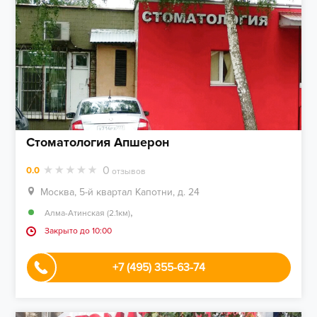
Стоматология Апшерон
0
0.0
отзывов
Москва, 5-й квартал Капотни, д. 24
,
Алма-Атинская (2.1км)
Закрыто до 10:00
+7 (495) 355-63-74