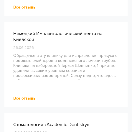
Все отзывы
Немецкий Имплантологический центр на
Киевской
26.06.2026
Обращался в эту клинику для исправления прикуса с
помощью элайнеров и комплексного лечения зубов.
Клиника на набережной Тараса Шевченко, 1 приятно
удивила высоким уровнем сервиса и
профессионализмом врачей. Сразу видно, что здесь
работают опытные специалисты. Весь процесс — от
диагностики и планирования до завершения лечения
— был понятным и хорошо организованным. Даже
непростое перелечивание каналов прошло
Все отзывы
комфортно и безболезненно. Рекомендую всем, кто
ценит качество лечения и современный подход!
Стоматология «Academic Dentistry»