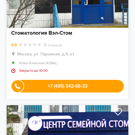
Стоматология Вэл-Стом
0
0.0
отзывов
Москва, ул. Паромная, д.9, к.1
,
Алма-Атинская (428м)
Закрыто до 10:00
+7 (495) 342-68-33