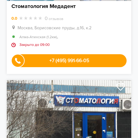
Стоматология Медадент
0
0.0
отзывов
Москва, Борисовские пруды, д.16, к.2
,
Алма-Атинская (1.2км)
Закрыто до 09:00
+7 (495) 991-66-05