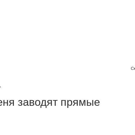
С
»
еня заводят прямые