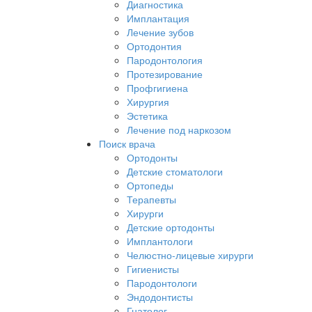
Диагностика
Имплантация
Лечение зубов
Ортодонтия
Пародонтология
Протезирование
Профгигиена
Хирургия
Эстетика
Лечение под наркозом
Поиск врача
Ортодонты
Детские стоматологи
Ортопеды
Терапевты
Хирурги
Детские ортодонты
Имплантологи
Челюстно-лицевые хирурги
Гигиенисты
Пародонтологи
Эндодонтисты
Гнатолог