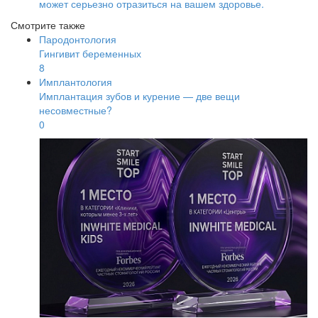
может серьезно отразиться на вашем здоровье.
Смотрите также
Пародонтология
Гингивит беременных
8
Имплантология
Имплантация зубов и курение — две вещи
несовместные?
0