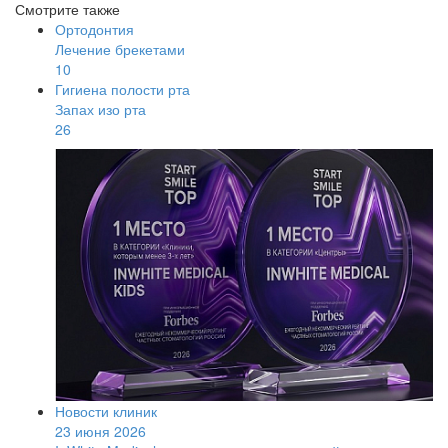
Смотрите также
Ортодонтия
Лечение брекетами
10
Гигиена полости рта
Запах изо рта
26
Новости клиник
23 июня 2026