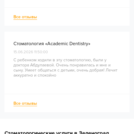
диагностики и планирования до завершения лечения
— был понятным и хорошо организованным. Даже
непростое перелечивание каналов прошло
Все отзывы
комфортно и безболезненно. Рекомендую всем, кто
ценит качество лечения и современный подход!
Стоматология «Academic Dentistry»
15.06.2026 11:50:00
С ребенком ходили в эту стоматологию, были у
доктора Абдулаевой. Очень понравилась и мне и
сыну. Умеет общаться с детьми, очень добрая! Лечит
аккуратно и спокойно
Все отзывы
Стоматологические услуги в Зеленоград