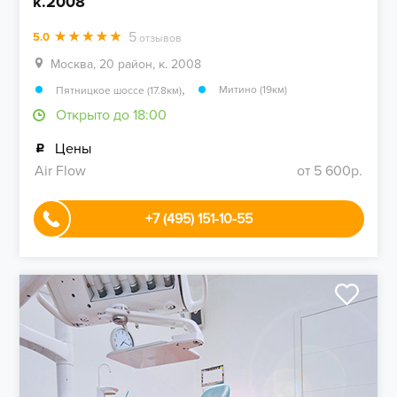
к.2008
5
5.0
отзывов
Москва, 20 район, к. 2008
,
Митино (19км)
Пятницкое шоссе (17.8км)
Открыто до 18:00
Цены
Air Flow
от 5 600р.
+7 (495) 151-10-55