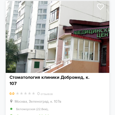
Стоматология клиники Добромед, к.
107
0
0.0
отзывов
Москва, Зеленоград, к. 107в
,
Беломорская (22.8км)