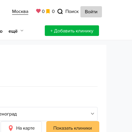
Москва
0
0
Поиск
Войти
+ Добавить клинику
ещё
ю
На карте
Показать клиники