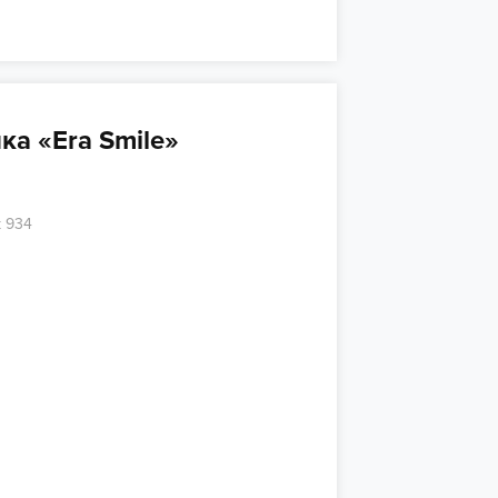
а «Era Smile»
к 934