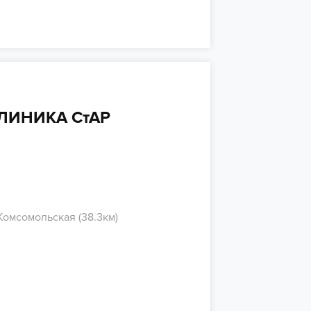
ЛИНИКА СтАР
Комсомольская (38.3км)