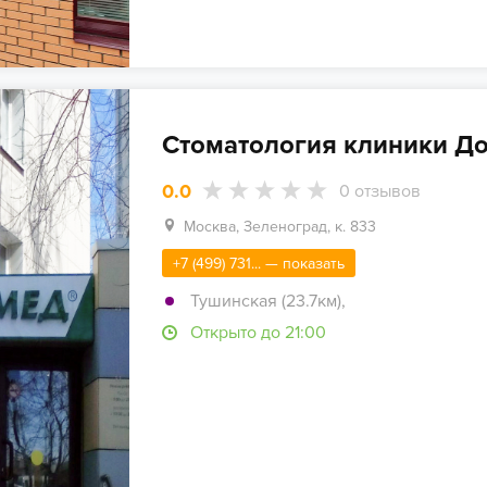
Стоматология клиники До
0.0
0
отзывов
Москва, Зеленоград, к. 833
+7 (499) 731... — показать
Тушинская (23.7км)
,
Открыто до 21:00